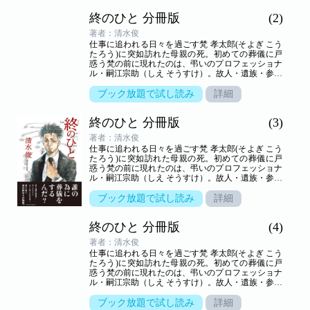
終のひと 分冊版
(2)
著者：清水俊
仕事に追われる日々を過ごす梵 孝太郎(そよぎ こう
たろう)に突如訪れた母親の死。初めての葬儀に戸
惑う梵の前に現れたのは、弔いのプロフェッショナ
ル・嗣江宗助（しえ そうすけ）。故人・遺族・参列
者の想いが交叉する、弔いの場の裏方「葬儀屋」の
世界を新鋭が描き出す――命の終わりのヒューマン
ブック放題で試し読み
詳細
ドラマ。
終のひと 分冊版
(3)
著者：清水俊
仕事に追われる日々を過ごす梵 孝太郎(そよぎ こう
たろう)に突如訪れた母親の死。初めての葬儀に戸
惑う梵の前に現れたのは、弔いのプロフェッショナ
ル・嗣江宗助（しえ そうすけ）。故人・遺族・参列
者の想いが交叉する、弔いの場の裏方「葬儀屋」の
世界を新鋭が描き出す――命の終わりのヒューマン
ブック放題で試し読み
詳細
ドラマ。
終のひと 分冊版
(4)
著者：清水俊
仕事に追われる日々を過ごす梵 孝太郎(そよぎ こう
たろう)に突如訪れた母親の死。初めての葬儀に戸
惑う梵の前に現れたのは、弔いのプロフェッショナ
ル・嗣江宗助（しえ そうすけ）。故人・遺族・参列
者の想いが交叉する、弔いの場の裏方「葬儀屋」の
世界を新鋭が描き出す――命の終わりのヒューマン
ブック放題で試し読み
詳細