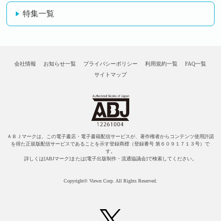
特集一覧
会社情報
お知らせ一覧
プライバシーポリシー
利用規約一覧
FAQ一覧
サイトマップ
ＡＢＪマークは、この電子書店・電子書籍配信サービスが、著作権者からコンテンツ使用許諾
を得た正規版配信サービスであることを示す登録商標（登録番号 第６０９１７１３号）で
す。
詳しくは[ABJマーク]または[電子出版制作・流通協議会]で検索してください。
Copyright© Viewn Corp. All Rights Reserved.