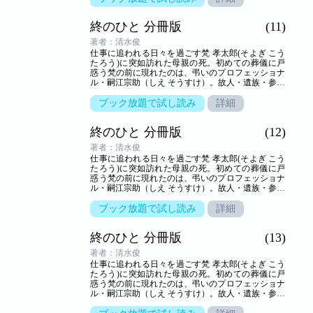
ドラマ。
終のひと 分冊版
(11)
著者：清水俊
仕事に追われる日々を過ごす梵 孝太郎(そよぎ こう
たろう)に突如訪れた母親の死。初めての葬儀に戸
惑う梵の前に現れたのは、弔いのプロフェッショナ
ル・嗣江宗助（しえ そうすけ）。故人・遺族・参列
者の想いが交叉する、弔いの場の裏方「葬儀屋」の
世界を新鋭が描き出す――命の終わりのヒューマン
ブック放題で試し読み
詳細
ドラマ。
終のひと 分冊版
(12)
著者：清水俊
仕事に追われる日々を過ごす梵 孝太郎(そよぎ こう
たろう)に突如訪れた母親の死。初めての葬儀に戸
惑う梵の前に現れたのは、弔いのプロフェッショナ
ル・嗣江宗助（しえ そうすけ）。故人・遺族・参列
者の想いが交叉する、弔いの場の裏方「葬儀屋」の
世界を新鋭が描き出す――命の終わりのヒューマン
ブック放題で試し読み
詳細
ドラマ。
終のひと 分冊版
(13)
著者：清水俊
仕事に追われる日々を過ごす梵 孝太郎(そよぎ こう
たろう)に突如訪れた母親の死。初めての葬儀に戸
惑う梵の前に現れたのは、弔いのプロフェッショナ
ル・嗣江宗助（しえ そうすけ）。故人・遺族・参列
者の想いが交叉する、弔いの場の裏方「葬儀屋」の
世界を新鋭が描き出す――命の終わりのヒューマン