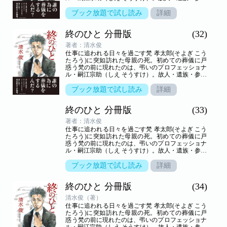
者の想いが交叉する、弔いの場の裏方「葬儀屋」の
世界を新鋭が描き出す――命の終わりのヒューマン
ブック放題で試し読み
詳細
ドラマ。
終のひと 分冊版
(32)
著者：清水俊
仕事に追われる日々を過ごす梵 孝太郎(そよぎ こう
たろう)に突如訪れた母親の死。初めての葬儀に戸
惑う梵の前に現れたのは、弔いのプロフェッショナ
ル・嗣江宗助（しえ そうすけ）。故人・遺族・参列
者の想いが交叉する、弔いの場の裏方「葬儀屋」の
世界を新鋭が描き出す――命の終わりのヒューマン
ブック放題で試し読み
詳細
ドラマ。
終のひと 分冊版
(33)
著者：清水俊
仕事に追われる日々を過ごす梵 孝太郎(そよぎ こう
たろう)に突如訪れた母親の死。初めての葬儀に戸
惑う梵の前に現れたのは、弔いのプロフェッショナ
ル・嗣江宗助（しえ そうすけ）。故人・遺族・参列
者の想いが交叉する、弔いの場の裏方「葬儀屋」の
世界を新鋭が描き出す――命の終わりのヒューマン
ブック放題で試し読み
詳細
ドラマ。
終のひと 分冊版
(34)
清水俊（著）
仕事に追われる日々を過ごす梵 孝太郎(そよぎ こう
たろう)に突如訪れた母親の死。初めての葬儀に戸
惑う梵の前に現れたのは、弔いのプロフェッショナ
ル・嗣江宗助（しえ そうすけ）。故人・遺族・参列