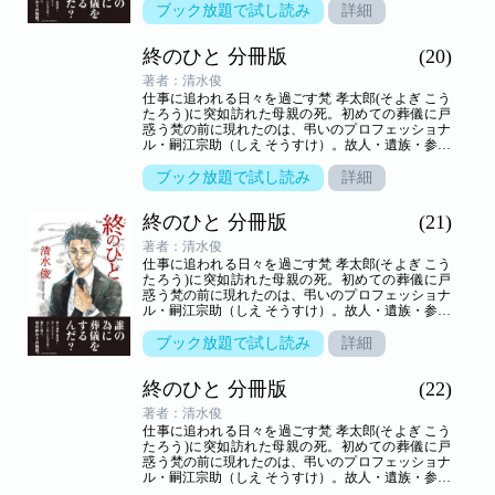
世界を新鋭が描き出す――命の終わりのヒューマン
ブック放題で試し読み
詳細
ドラマ。
終のひと 分冊版
(20)
著者：清水俊
仕事に追われる日々を過ごす梵 孝太郎(そよぎ こう
たろう)に突如訪れた母親の死。初めての葬儀に戸
惑う梵の前に現れたのは、弔いのプロフェッショナ
ル・嗣江宗助（しえ そうすけ）。故人・遺族・参列
者の想いが交叉する、弔いの場の裏方「葬儀屋」の
世界を新鋭が描き出す――命の終わりのヒューマン
ブック放題で試し読み
詳細
ドラマ。
終のひと 分冊版
(21)
著者：清水俊
仕事に追われる日々を過ごす梵 孝太郎(そよぎ こう
たろう)に突如訪れた母親の死。初めての葬儀に戸
惑う梵の前に現れたのは、弔いのプロフェッショナ
ル・嗣江宗助（しえ そうすけ）。故人・遺族・参列
者の想いが交叉する、弔いの場の裏方「葬儀屋」の
世界を新鋭が描き出す――命の終わりのヒューマン
ブック放題で試し読み
詳細
ドラマ。
終のひと 分冊版
(22)
著者：清水俊
仕事に追われる日々を過ごす梵 孝太郎(そよぎ こう
たろう)に突如訪れた母親の死。初めての葬儀に戸
惑う梵の前に現れたのは、弔いのプロフェッショナ
ル・嗣江宗助（しえ そうすけ）。故人・遺族・参列
者の想いが交叉する、弔いの場の裏方「葬儀屋」の