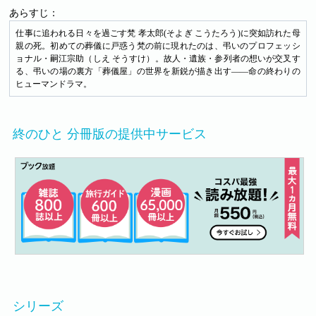
あらすじ：
仕事に追われる日々を過ごす梵 孝太郎(そよぎ こうたろう)に突如訪れた母
親の死。初めての葬儀に戸惑う梵の前に現れたのは、弔いのプロフェッシ
ョナル・嗣江宗助（しえ そうすけ）。故人・遺族・参列者の想いが交叉す
る、弔いの場の裏方「葬儀屋」の世界を新鋭が描き出す――命の終わりの
ヒューマンドラマ。
終のひと 分冊版の提供中サービス
シリーズ