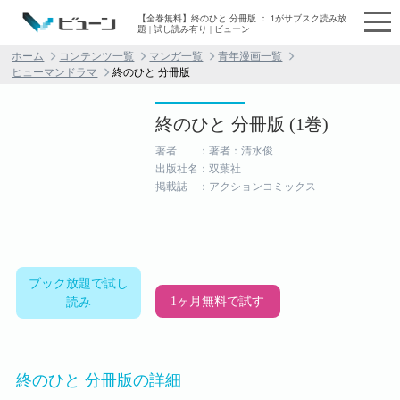
【全巻無料】終のひと 分冊版 ： 1がサブスク読み放
題 | 試し読み有り | ビューン
ホーム
コンテンツ一覧
マンガ一覧
青年漫画一覧
ヒューマンドラマ
終のひと 分冊版
終のひと 分冊版 (1巻)
著者 ：著者：清水俊
出版社名：双葉社
掲載誌 ：アクションコミックス
ブック放題で試し
1ヶ月無料で試す
読み
終のひと 分冊版の詳細