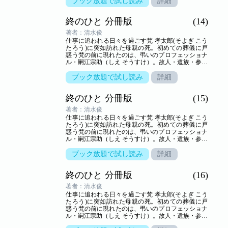
ブック放題で試し読み
詳細
ドラマ。
終のひと 分冊版
(14)
著者：清水俊
仕事に追われる日々を過ごす梵 孝太郎(そよぎ こう
たろう)に突如訪れた母親の死。初めての葬儀に戸
惑う梵の前に現れたのは、弔いのプロフェッショナ
ル・嗣江宗助（しえ そうすけ）。故人・遺族・参列
者の想いが交叉する、弔いの場の裏方「葬儀屋」の
世界を新鋭が描き出す――命の終わりのヒューマン
ブック放題で試し読み
詳細
ドラマ。
終のひと 分冊版
(15)
著者：清水俊
仕事に追われる日々を過ごす梵 孝太郎(そよぎ こう
たろう)に突如訪れた母親の死。初めての葬儀に戸
惑う梵の前に現れたのは、弔いのプロフェッショナ
ル・嗣江宗助（しえ そうすけ）。故人・遺族・参列
者の想いが交叉する、弔いの場の裏方「葬儀屋」の
世界を新鋭が描き出す――命の終わりのヒューマン
ブック放題で試し読み
詳細
ドラマ。
終のひと 分冊版
(16)
著者：清水俊
仕事に追われる日々を過ごす梵 孝太郎(そよぎ こう
たろう)に突如訪れた母親の死。初めての葬儀に戸
惑う梵の前に現れたのは、弔いのプロフェッショナ
ル・嗣江宗助（しえ そうすけ）。故人・遺族・参列
者の想いが交叉する、弔いの場の裏方「葬儀屋」の