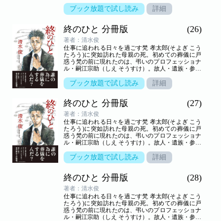
者の想いが交叉する、弔いの場の裏方「葬儀屋」の
世界を新鋭が描き出す――命の終わりのヒューマン
ブック放題で試し読み
詳細
ドラマ。
終のひと 分冊版
(26)
著者：清水俊
仕事に追われる日々を過ごす梵 孝太郎(そよぎ こう
たろう)に突如訪れた母親の死。初めての葬儀に戸
惑う梵の前に現れたのは、弔いのプロフェッショナ
ル・嗣江宗助（しえ そうすけ）。故人・遺族・参列
者の想いが交叉する、弔いの場の裏方「葬儀屋」の
世界を新鋭が描き出す――命の終わりのヒューマン
ブック放題で試し読み
詳細
ドラマ。
終のひと 分冊版
(27)
著者：清水俊
仕事に追われる日々を過ごす梵 孝太郎(そよぎ こう
たろう)に突如訪れた母親の死。初めての葬儀に戸
惑う梵の前に現れたのは、弔いのプロフェッショナ
ル・嗣江宗助（しえ そうすけ）。故人・遺族・参列
者の想いが交叉する、弔いの場の裏方「葬儀屋」の
世界を新鋭が描き出す――命の終わりのヒューマン
ブック放題で試し読み
詳細
ドラマ。
終のひと 分冊版
(28)
著者：清水俊
仕事に追われる日々を過ごす梵 孝太郎(そよぎ こう
たろう)に突如訪れた母親の死。初めての葬儀に戸
惑う梵の前に現れたのは、弔いのプロフェッショナ
ル・嗣江宗助（しえ そうすけ）。故人・遺族・参列