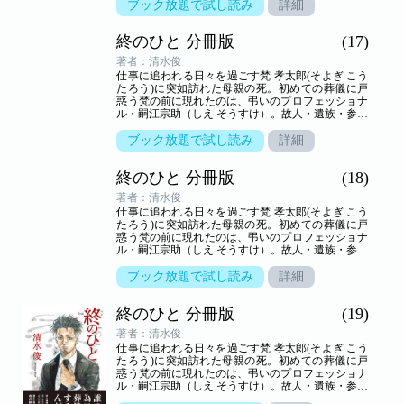
世界を新鋭が描き出す――命の終わりのヒューマン
ブック放題で試し読み
詳細
ドラマ。
終のひと 分冊版
(17)
著者：清水俊
仕事に追われる日々を過ごす梵 孝太郎(そよぎ こう
たろう)に突如訪れた母親の死。初めての葬儀に戸
惑う梵の前に現れたのは、弔いのプロフェッショナ
ル・嗣江宗助（しえ そうすけ）。故人・遺族・参列
者の想いが交叉する、弔いの場の裏方「葬儀屋」の
世界を新鋭が描き出す――命の終わりのヒューマン
ブック放題で試し読み
詳細
ドラマ。
終のひと 分冊版
(18)
著者：清水俊
仕事に追われる日々を過ごす梵 孝太郎(そよぎ こう
たろう)に突如訪れた母親の死。初めての葬儀に戸
惑う梵の前に現れたのは、弔いのプロフェッショナ
ル・嗣江宗助（しえ そうすけ）。故人・遺族・参列
者の想いが交叉する、弔いの場の裏方「葬儀屋」の
世界を新鋭が描き出す――命の終わりのヒューマン
ブック放題で試し読み
詳細
ドラマ。
終のひと 分冊版
(19)
著者：清水俊
仕事に追われる日々を過ごす梵 孝太郎(そよぎ こう
たろう)に突如訪れた母親の死。初めての葬儀に戸
惑う梵の前に現れたのは、弔いのプロフェッショナ
ル・嗣江宗助（しえ そうすけ）。故人・遺族・参列
者の想いが交叉する、弔いの場の裏方「葬儀屋」の