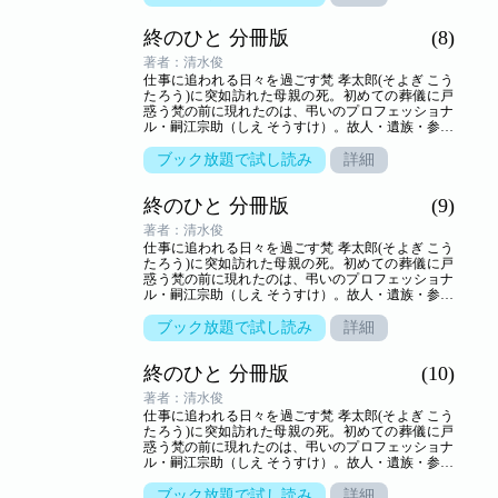
ドラマ。
終のひと 分冊版
(8)
著者：清水俊
仕事に追われる日々を過ごす梵 孝太郎(そよぎ こう
たろう)に突如訪れた母親の死。初めての葬儀に戸
惑う梵の前に現れたのは、弔いのプロフェッショナ
ル・嗣江宗助（しえ そうすけ）。故人・遺族・参列
者の想いが交叉する、弔いの場の裏方「葬儀屋」の
世界を新鋭が描き出す――命の終わりのヒューマン
ブック放題で試し読み
詳細
ドラマ。
終のひと 分冊版
(9)
著者：清水俊
仕事に追われる日々を過ごす梵 孝太郎(そよぎ こう
たろう)に突如訪れた母親の死。初めての葬儀に戸
惑う梵の前に現れたのは、弔いのプロフェッショナ
ル・嗣江宗助（しえ そうすけ）。故人・遺族・参列
者の想いが交叉する、弔いの場の裏方「葬儀屋」の
世界を新鋭が描き出す――命の終わりのヒューマン
ブック放題で試し読み
詳細
ドラマ。
終のひと 分冊版
(10)
著者：清水俊
仕事に追われる日々を過ごす梵 孝太郎(そよぎ こう
たろう)に突如訪れた母親の死。初めての葬儀に戸
惑う梵の前に現れたのは、弔いのプロフェッショナ
ル・嗣江宗助（しえ そうすけ）。故人・遺族・参列
者の想いが交叉する、弔いの場の裏方「葬儀屋」の
世界を新鋭が描き出す――命の終わりのヒューマン
ブック放題で試し読み
詳細