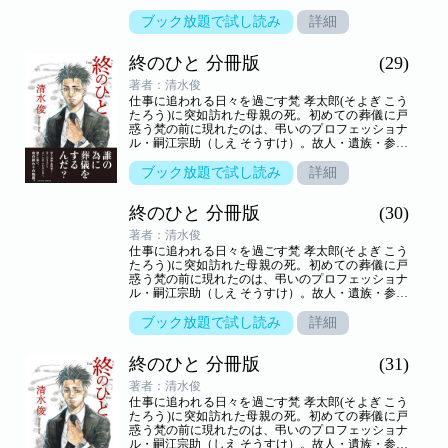
者の想いが交叉する、弔いの場の裏方「葬儀屋」の
世界を新鋭が描き出す--命の終わりのヒューマンド
ブック放題で試し読み
詳細
ラマ。
終のひと 分冊版
(29)
著者：清水俊
仕事に追われる日々を過ごす梵 孝太郎(そよぎ こう
たろう)に突如訪れた母親の死。初めての葬儀に戸
惑う梵の前に現れたのは、弔いのプロフェッショナ
ル・嗣江宗助（しえ そうすけ）。故人・遺族・参列
者の想いが交叉する、弔いの場の裏方「葬儀屋」の
世界を新鋭が描き出す--命の終わりのヒューマンド
ブック放題で試し読み
詳細
ラマ。
終のひと 分冊版
(30)
著者：清水俊
仕事に追われる日々を過ごす梵 孝太郎(そよぎ こう
たろう)に突如訪れた母親の死。初めての葬儀に戸
惑う梵の前に現れたのは、弔いのプロフェッショナ
ル・嗣江宗助（しえ そうすけ）。故人・遺族・参列
者の想いが交叉する、弔いの場の裏方「葬儀屋」の
世界を新鋭が描き出す――命の終わりのヒューマン
ブック放題で試し読み
詳細
ドラマ。
終のひと 分冊版
(31)
著者：清水俊
仕事に追われる日々を過ごす梵 孝太郎(そよぎ こう
たろう)に突如訪れた母親の死。初めての葬儀に戸
惑う梵の前に現れたのは、弔いのプロフェッショナ
ル・嗣江宗助（しえ そうすけ）。故人・遺族・参列