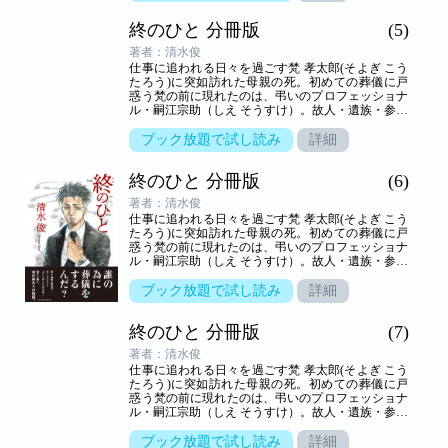
ドラマ。
終のひと 分冊版
(5)
著者：清水俊
仕事に追われる日々を過ごす梵 孝太郎(そよぎ こう
たろう)に突如訪れた母親の死。初めての葬儀に戸
惑う梵の前に現れたのは、弔いのプロフェッショナ
ル・嗣江宗助（しえ そうすけ）。故人・遺族・参列
者の想いが交叉する、弔いの場の裏方「葬儀屋」の
世界を新鋭が描き出す――命の終わりのヒューマン
ブック放題で試し読み
詳細
ドラマ。
終のひと 分冊版
(6)
著者：清水俊
仕事に追われる日々を過ごす梵 孝太郎(そよぎ こう
たろう)に突如訪れた母親の死。初めての葬儀に戸
惑う梵の前に現れたのは、弔いのプロフェッショナ
ル・嗣江宗助（しえ そうすけ）。故人・遺族・参列
者の想いが交叉する、弔いの場の裏方「葬儀屋」の
世界を新鋭が描き出す――命の終わりのヒューマン
ブック放題で試し読み
詳細
ドラマ。
終のひと 分冊版
(7)
著者：清水俊
仕事に追われる日々を過ごす梵 孝太郎(そよぎ こう
たろう)に突如訪れた母親の死。初めての葬儀に戸
惑う梵の前に現れたのは、弔いのプロフェッショナ
ル・嗣江宗助（しえ そうすけ）。故人・遺族・参列
者の想いが交叉する、弔いの場の裏方「葬儀屋」の
世界を新鋭が描き出す――命の終わりのヒューマン
ブック放題で試し読み
詳細