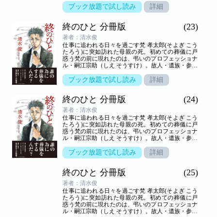
世界を新鋭が描き出す――命の終わりのヒューマン
ブック放題で試し読み
詳細
ドラマ。
終のひと 分冊版
(23)
著者：清水俊
仕事に追われる日々を過ごす梵 孝太郎(そよぎ こう
たろう)に突如訪れた母親の死。初めての葬儀に戸
惑う梵の前に現れたのは、弔いのプロフェッショナ
ル・嗣江宗助（しえ そうすけ）。故人・遺族・参列
者の想いが交叉する、弔いの場の裏方「葬儀屋」の
世界を新鋭が描き出す――命の終わりのヒューマン
ブック放題で試し読み
詳細
ドラマ。
終のひと 分冊版
(24)
著者：清水俊
仕事に追われる日々を過ごす梵 孝太郎(そよぎ こう
たろう)に突如訪れた母親の死。初めての葬儀に戸
惑う梵の前に現れたのは、弔いのプロフェッショナ
ル・嗣江宗助（しえ そうすけ）。故人・遺族・参列
者の想いが交叉する、弔いの場の裏方「葬儀屋」の
世界を新鋭が描き出す――命の終わりのヒューマン
ブック放題で試し読み
詳細
ドラマ。
終のひと 分冊版
(25)
著者：清水俊
仕事に追われる日々を過ごす梵 孝太郎(そよぎ こう
たろう)に突如訪れた母親の死。初めての葬儀に戸
惑う梵の前に現れたのは、弔いのプロフェッショナ
ル・嗣江宗助（しえ そうすけ）。故人・遺族・参列