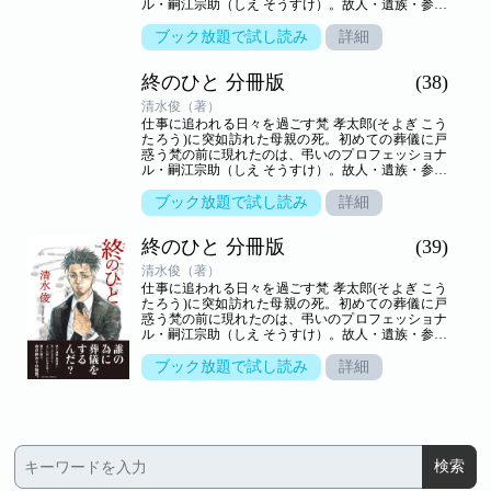
ル・嗣江宗助（しえ そうすけ）。故人・遺族・参列
者の想いが交叉する、弔いの場の裏方「葬儀屋」の
世界を新鋭が描き出す――命の終わりのヒューマン
ブック放題で試し読み
詳細
ドラマ。
終のひと 分冊版
(38)
清水俊（著）
仕事に追われる日々を過ごす梵 孝太郎(そよぎ こう
たろう)に突如訪れた母親の死。初めての葬儀に戸
惑う梵の前に現れたのは、弔いのプロフェッショナ
ル・嗣江宗助（しえ そうすけ）。故人・遺族・参列
者の想いが交叉する、弔いの場の裏方「葬儀屋」の
世界を新鋭が描き出す――命の終わりのヒューマン
ブック放題で試し読み
詳細
ドラマ。
終のひと 分冊版
(39)
清水俊（著）
仕事に追われる日々を過ごす梵 孝太郎(そよぎ こう
たろう)に突如訪れた母親の死。初めての葬儀に戸
惑う梵の前に現れたのは、弔いのプロフェッショナ
ル・嗣江宗助（しえ そうすけ）。故人・遺族・参列
者の想いが交叉する、弔いの場の裏方「葬儀屋」の
世界を新鋭が描き出す――命の終わりのヒューマン
ブック放題で試し読み
詳細
ドラマ。