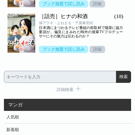
ブック放題で試し読み
詳細
［話売］ヒナの和酒
(10)
城アラキ・よねまる・千葉麻里絵
日本酒にまつわるテレビ番組の前取材で陽菜に協力
要請が。偏見にまみれた鴎外の後輩TVプロデュー
サーにその魅力は伝わるのか？
ブック放題で試し読み
詳細
詳細検索
マンガ
人気順
新着順