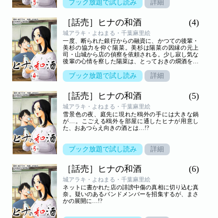
ブック放題で試し読み
詳細
［話売］ヒナの和酒
(4)
城アラキ・よねまる・千葉麻里絵
一度、断られた銀行からの融資に、かつての後輩・
美杉の協力を仰ぐ陽菜。美杉は陽菜の因縁の元上
司・山城から店の偵察を依頼される。少し寂し気な
後輩の心情を察した陽菜は、とっておきの燗酒を用
意して…。
ブック放題で試し読み
詳細
［話売］ヒナの和酒
(5)
城アラキ・よねまる・千葉麻里絵
雪景色の夜、庭先に現れた鴎外の手には大きな鍋
が…。こごえる鴎外を部屋に通したヒナが用意し
た、おあつらえ向きの酒とは…!?
ブック放題で試し読み
詳細
［話売］ヒナの和酒
(6)
城アラキ・よねまる・千葉麻里絵
ネットに書かれた店の誹謗中傷の真相に切り込む真
奈。疑いのあるバンドメンバーを招集するが、まさ
かの展開に…!?