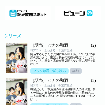
シリーズ
［話売］ヒナの和酒
(2)
城アラキ・よねまる・千葉麻里絵
開店するもまだまだ閑古鳥が鳴く店。SNSだけの告
知の無力さに、陽菜と長女の莉捺が途方にくれてい
たところ、三女・真奈が開店間もない店の悪評を目
にして…。
ブック放題で試し読み
詳細
［話売］ヒナの和酒
(3)
城アラキ・よねまる・千葉麻里絵
待望だった日本酒用の氷温冷蔵庫購入の帰り道。男
と一緒にいるものの辛辣な表情の長女・莉捺が…。
二人の関係を察知した陽菜が姉にすすめた一杯と
は…。