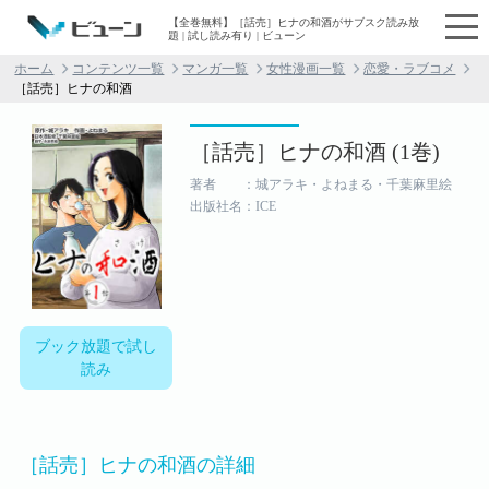
【全巻無料】［話売］ヒナの和酒がサブスク読み放
題 | 試し読み有り | ビューン
ホーム
コンテンツ一覧
マンガ一覧
女性漫画一覧
恋愛・ラブコメ
［話売］ヒナの和酒
［話売］ヒナの和酒 (1巻)
著者 ：城アラキ・よねまる・千葉麻里絵
出版社名：ICE
ブック放題で試し
読み
［話売］ヒナの和酒の詳細