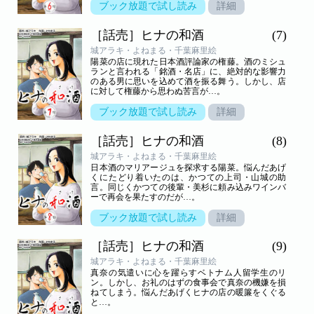
ブック放題で試し読み
詳細
［話売］ヒナの和酒
(7)
城アラキ・よねまる・千葉麻里絵
陽菜の店に現れた日本酒評論家の権藤。酒のミシュ
ランと言われる「銘酒・名店」に、絶対的な影響力
のある男に思いを込めて酒を振る舞う。しかし、店
に対して権藤から思わぬ苦言が…。
ブック放題で試し読み
詳細
［話売］ヒナの和酒
(8)
城アラキ・よねまる・千葉麻里絵
日本酒のマリアージュを探求する陽菜。悩んだあげ
くにたどり着いたのは、かつての上司・山城の助
言。同じくかつての後輩・美杉に頼み込みワインバ
ーで再会を果たすのだが…。
ブック放題で試し読み
詳細
［話売］ヒナの和酒
(9)
城アラキ・よねまる・千葉麻里絵
真奈の気遣いに心を躍らすベトナム人留学生のリ
ン。しかし、お礼のはずの食事会で真奈の機嫌を損
ねてしまう。悩んだあげくヒナの店の暖簾をくぐる
と…。