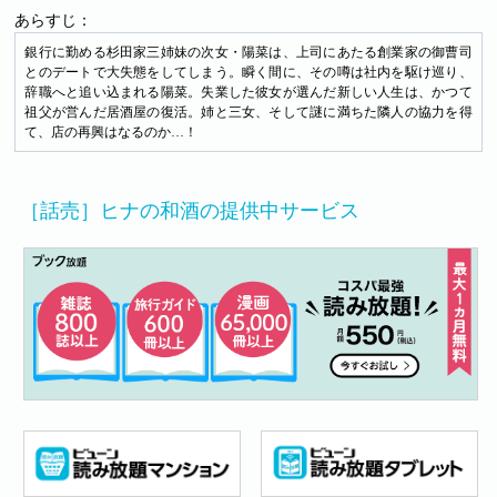
あらすじ：
銀行に勤める杉田家三姉妹の次女・陽菜は、上司にあたる創業家の御曹司
とのデートで大失態をしてしまう。瞬く間に、その噂は社内を駆け巡り、
辞職へと追い込まれる陽菜。失業した彼女が選んだ新しい人生は、かつて
祖父が営んだ居酒屋の復活。姉と三女、そして謎に満ちた隣人の協力を得
て、店の再興はなるのか…！
［話売］ヒナの和酒の提供中サービス