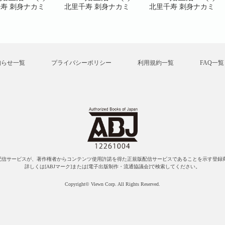
寿 刺身ナカミ
北里千寿 刺身ナカミ
北里千寿 刺身ナカミ
知らせ一覧
プライバシーポリシー
利用規約一覧
FAQ一覧
配信サービスが、著作権者からコンテンツ使用許諾を得た正規版配信サービスであることを示す登録商
詳しくは[ABJマーク]または[電子出版制作・流通協議会]で検索してください。
Copyright© Viewn Corp. All Rights Reserved.