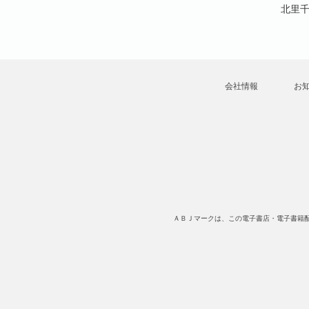
ナカミ
北里千寿⊥刺身ナカミ
北里千寿⊥刺身ナカミ
北里千
会社情報
お
ＡＢＪマークは、この電子書店・電子書籍