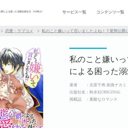
サービス一覧
コンテンツ一覧
による困った溺愛結婚生活 9 (9巻)が
恋愛・ラブコメ
私のこと嫌いって言いましたよね！？変態公爵
私のこと嫌いっ
による困った溺愛
著者 ：北里千寿 刺身ナカミ
出版社名：秋水社ORIGINAL
掲載誌 ：素敵なロマンス