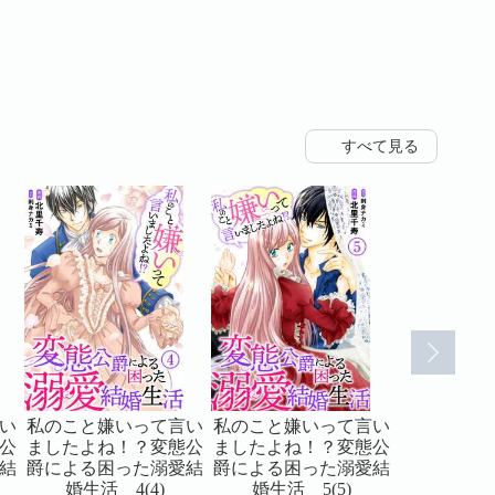
すべて見る
い
私のこと嫌いって言い
私のこと嫌いって言い
私のこと嫌
公
ましたよね！？変態公
ましたよね！？変態公
ましたよね
結
爵による困った溺愛結
爵による困った溺愛結
爵による困
婚生活 4(4)
婚生活 5(5)
婚生活 