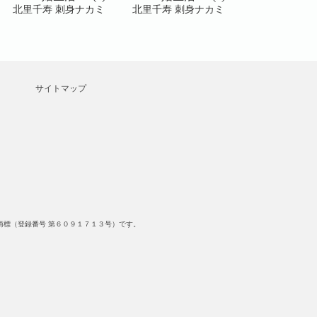
北里千寿 刺身ナカミ
北里千寿 刺身ナカミ
北里千寿 刺身
サイトマップ
標（登録番号 第６０９１７１３号）です。