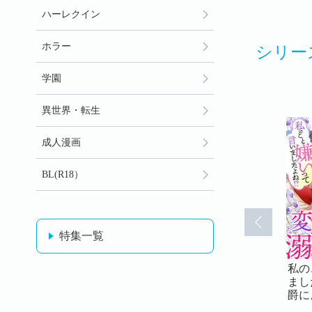
ハーレクイン
ホラー
シリー
学園
異世界・転生
成人漫画
BL(R18）
特集一覧
いって言い
私のこと嫌いって言い
私のこと嫌いって言い
私の
！？変態公
ましたよね！？変態公
ましたよね！？変態公
まし
った溺愛結
爵による困った溺愛結
爵による困った溺愛結
爵に
(36)
婚生活 37(37)
婚生活 38(38)