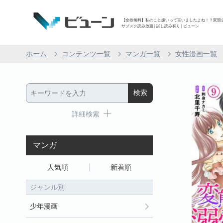
【全巻無料】私のこと嫌いって言いましたよね！？変態公爵
サブスク読み放題 | 試し読み有り | ビューン
ホーム
コンテンツ一覧
マンガ一覧
女性漫画一覧
詳細検索
マンガ
人気順
新着順
ジャンル別
少年漫画