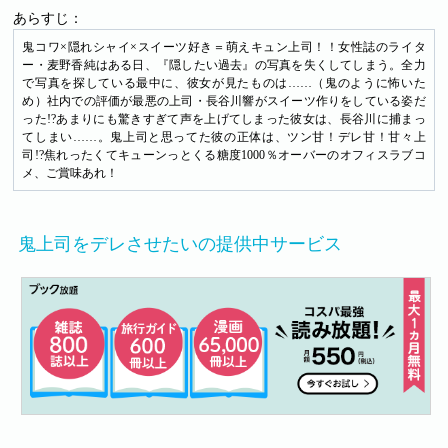
あらすじ：
鬼コワ×隠れシャイ×スイーツ好き＝萌えキュン上司！！女性誌のライタ
ー・麦野香純はある日、『隠したい過去』の写真を失くしてしまう。全力
で写真を探している最中に、彼女が見たものは……（鬼のように怖いた
め）社内での評価が最悪の上司・長谷川響がスイーツ作りをしている姿だ
った!?あまりにも驚きすぎて声を上げてしまった彼女は、長谷川に捕まっ
てしまい……。鬼上司と思ってた彼の正体は、ツン甘！デレ甘！甘々上
司!?焦れったくてキューンっとくる糖度1000％オーバーのオフィスラブコ
メ、ご賞味あれ！
鬼上司をデレさせたいの提供中サービス