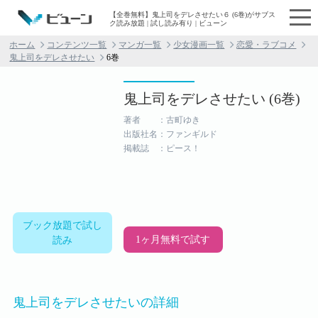
【全巻無料】鬼上司をデレさせたい６ (6巻)がサブス
ク読み放題 | 試し読み有り | ビューン
ホーム
コンテンツ一覧
マンガ一覧
少女漫画一覧
恋愛・ラブコメ
鬼上司をデレさせたい
6巻
鬼上司をデレさせたい (6巻)
著者 ：古町ゆき
出版社名：ファンギルド
掲載誌 ：ピース！
ブック放題で試し
1ヶ月無料で試す
読み
鬼上司をデレさせたいの詳細