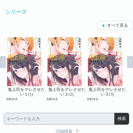
シリーズ
すべて見る
せた
鬼上司をデレさせた
鬼上司をデレさせた
鬼上司をデレさせた
鬼
い１(1)
い２(2)
い３(3)
古町ゆき
古町ゆき
古町ゆき
古町
詳細検索