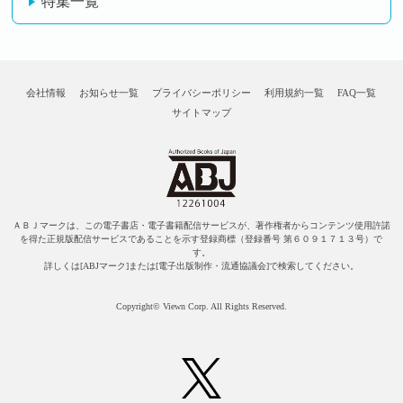
特集一覧
会社情報
お知らせ一覧
プライバシーポリシー
利用規約一覧
FAQ一覧
サイトマップ
ＡＢＪマークは、この電子書店・電子書籍配信サービスが、著作権者からコンテンツ使用許諾
を得た正規版配信サービスであることを示す登録商標（登録番号 第６０９１７１３号）で
す。
詳しくは[ABJマーク]または[電子出版制作・流通協議会]で検索してください。
Copyright© Viewn Corp. All Rights Reserved.