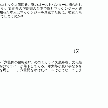
のコミックス第四巻。謎のゴーストハンターに捕らわれ
きや、文化祭の演劇部の台本で悩むマッケンジーと遭
知った本人はマッケンジーを見返すために、彼女たち
てしまうのか!!
(5)
ル「六畳間の侵略者!?」のコミカライズ最終巻。文化祭
がけてライトが落下してくる。孝太郎が庇い事なきを
を現し……。六畳間をかけたバトルはどうなってしま