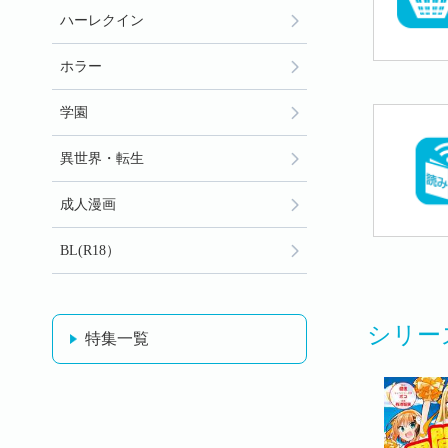
ハーレクイン
ホラー
学園
異世界・転生
成人漫画
BL(R18）
シリー
特集一覧