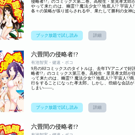
侵略者!?」のコミックス第二巻。高校生・里見孝太郎
やって来たのは、幽霊!? 魔法少女!? 地底人!? 
各々の策略が張り巡らされる中、果たして勝利の女神は
ブック放題で試し読み
詳細
六畳間の侵略者!?
有池智実・健速・ポコ
9月のHJコミックスのタイトルは、去年TVアニメで
略者!?」のコミックス第三巻。高校生・里見孝太郎が
って来たのは、幽霊!? 魔法少女!? 地底人!? 宇宙
行をすることになった孝太郎。しかし、些細な会話が
しまい――。
ブック放題で試し読み
詳細
六畳間の侵略者!?
有池智実・健速・ポコ