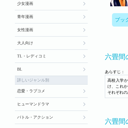
少女漫画
青年漫画
ブッ
女性漫画
大人向け
六畳間
TL・レディコミ
BL
あらすじ：
詳しいジャンル別
高校入学か
け、これか
恋愛・ラブコメ
それぞれの
ヒューマンドラマ
バトル・アクション
六畳間