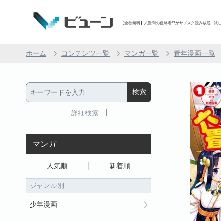
【全巻無料】六畳間の侵略者!?がサブスク読み放題 | 試し
ホーム
コンテンツ一覧
マンガ一覧
青年漫画一覧
詳細検索
マンガ
人気順
新着順
ジャンル別
少年漫画