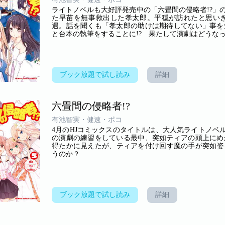
ライトノベルも大好評発売中の「六畳間の侵略者!?」
た早苗を無事救出した孝太郎。平穏が訪れたと思い
遇。話を聞くも「孝太郎の助けは期待してない」事を
と台本の執筆をすることに!? 果たして演劇はどうなっ
ブック放題で試し読み
詳細
六畳間の侵略者!?
有池智実・健速・ポコ
4月のHJコミックスのタイトルは、大人気ライトノベ
の演劇の練習をしている最中、突如ティアの頭上にめ
得たかに見えたが、ティアを付け回す魔の手が突如姿
うのか？
ブック放題で試し読み
詳細