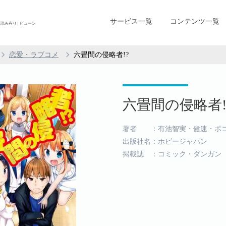
サービス一覧
コンテンツ一覧
読み有り | ビューン
恋愛・ラブコメ
六畳間の侵略者!?
六畳間の侵略者!? 
著者 ：有池智実・健速・ポ
出版社名：ホビージャパン
掲載誌 ：コミック・ダンガン