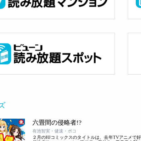
ズ
六畳間の侵略者!?
有池智実・健速・ポコ
２月のHJコミックスのタイトルは、去年TVアニメで