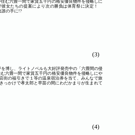
が住む六畳一間で家賃五千円の格安優良物件を侵略しに
宇宙人!?彼女たちの提案により次の勝負は体育祭に決定！
誰の手に!?
(3)
好評を博し、ライトノベルも大好評発売中の「六畳間の侵
住む六畳一間で家賃五千円の格安優良物件を侵略しにや
人!?商店街の福引きで１等の温泉宿泊券を当て、みんなで旅
きっかけで孝太郎と早苗の間にわだかまりが生まれて
(4)