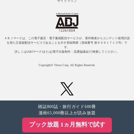
サイトマップ
ＡＢＪマークは、この電子書店・電子書籍配信サービスが、著作権者からコンテンツ使用許諾
を得た正規版配信サービスであることを示す登録商標（登録番号 第６０９１７１３号）で
す。
詳しくは[ABJマーク]または[電子出版制作・流通協議会]で検索してください。
Copyright© Viewn Corp. All Rights Reserved.
雑誌800誌・旅行ガイド600冊
漫画65,000冊以上が読み放題
ブック放題 1ヵ月無料で試す