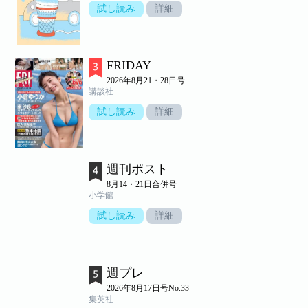
試し読み
詳細
FRIDAY
2026年8月21・28日号
講談社
試し読み
詳細
週刊ポスト
8月14・21日合併号
小学館
試し読み
詳細
週プレ
2026年8月17日号No.33
集英社