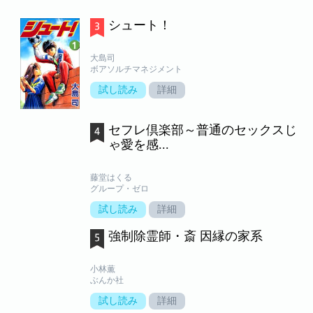
シュート！
大島司
ボアソルチマネジメント
試し読み
詳細
セフレ倶楽部～普通のセックスじ
ゃ愛を感...
藤堂はくる
グループ・ゼロ
試し読み
詳細
強制除霊師・斎 因縁の家系
小林薫
ぶんか社
試し読み
詳細