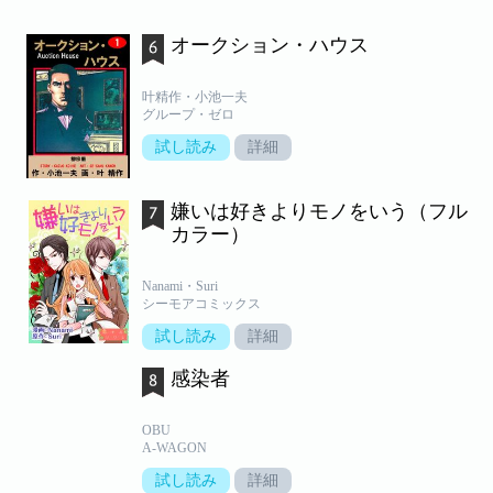
オークション・ハウス
叶精作・小池一夫
グループ・ゼロ
試し読み
詳細
嫌いは好きよりモノをいう（フル
カラー）
Nanami・Suri
シーモアコミックス
試し読み
詳細
感染者
OBU
A-WAGON
試し読み
詳細