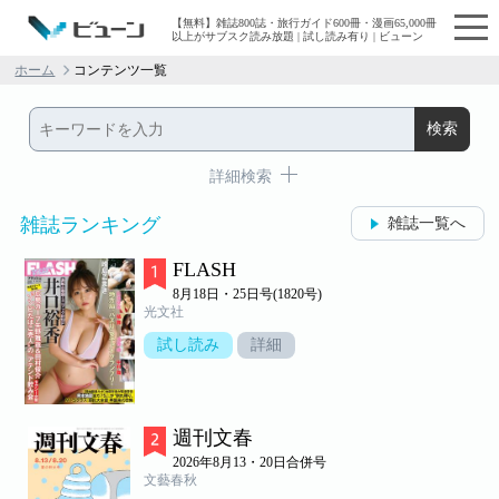
【無料】雑誌800誌・旅行ガイド600冊・漫画65,000冊
以上がサブスク読み放題 | 試し読み有り | ビューン
ホーム
コンテンツ一覧
詳細検索
雑誌ランキング
雑誌一覧へ
FLASH
8月18日・25日号(1820号)
光文社
試し読み
詳細
週刊文春
2026年8月13・20日合併号
文藝春秋