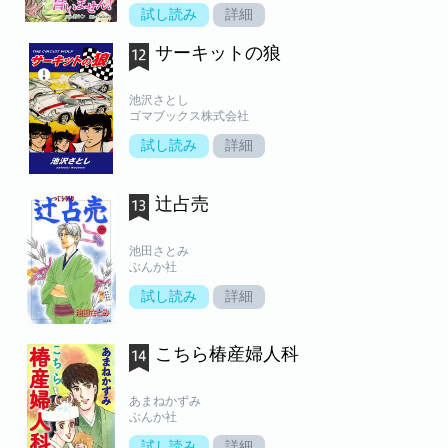
試し読み
詳細
サーキットの狼
池沢さとし
ゴマブックス株式会社
試し読み
詳細
辻占売
池田さとみ
ぶんか社
試し読み
詳細
こちら椿産婦人科
あまねかずみ
ぶんか社
試し読み
詳細