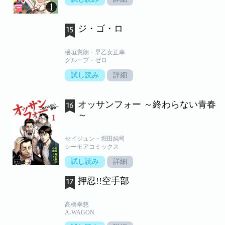
ジ・ゴ・ロ
檜垣憲朗・早乙女正幸
グループ・ゼロ
試し読み
詳細
オッサンフォー ～終わらない青春
～
セイジュン・堀田純司
シーモアコミックス
試し読み
詳細
押忍!!空手部
高橋幸慈
A-WAGON