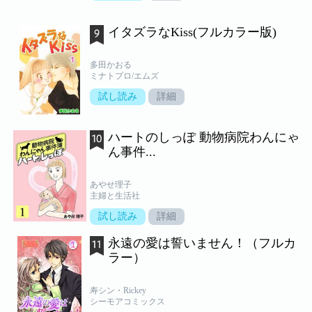
イタズラなKiss(フルカラー版)
多田かおる
ミナトプロ/エムズ
試し読み
詳細
ハートのしっぽ 動物病院わんにゃ
ん事件...
あやせ理子
主婦と生活社
試し読み
詳細
永遠の愛は誓いません！（フルカ
ラー）
寿シン・Rickey
シーモアコミックス