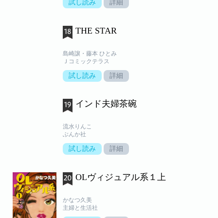
試し読み
詳細
THE STAR
島崎譲・藤本 ひとみ
Ｊコミックテラス
試し読み
詳細
インド夫婦茶碗
流水りんこ
ぶんか社
試し読み
詳細
OLヴィジュアル系１上
かなつ久美
主婦と生活社