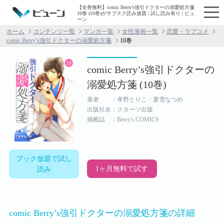
【全巻無料】comic Berry’s強引ドクターの溺愛処方箋
10巻 (10巻)がサブスク読み放題 | 試し読み有り | ビュ
ーン
ホーム
コンテンツ一覧
マンガ一覧
女性漫画一覧
恋愛・ラブコメ
comic Berry’s強引ドクターの溺愛処方箋
10巻
comic Berry’s強引ドクターの
溺愛処方箋 (10巻)
著者 ：孝野とりこ・夏雪なつめ
出版社名：スターツ出版
掲載誌 ：Berry's COMICS
ブック放題で試し
1ヶ月無料で試す
読み
comic Berry’s強引ドクターの溺愛処方箋の詳細