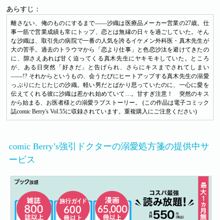
あらすじ：
離さない、俺のものにするまで――沙織は医療品メーカー営業の27歳。仕
事一筋で営業成績も常にトップ、恋とは無縁の日々を過ごしていた。そん
な沙織は、取引先の病院で一番の人気を誇るイケメン外科医・真木先生が
大の苦手。過去のトラウマから「恋より仕事」と色恋沙汰を避けてきたの
に、隙さえあれば甘く迫ってくる真木先生にヤキモキしていた。ところ
が、ある日突然「好きだ」と告げられ、さらにキスまでされてしまい
――!? それからというもの、会うたびにヒートアップする真木先生の溺愛
っぷりにたじたじの沙織。軽い男だとばかり思っていたのに、一心に愛を
伝えてくれる彼に沙織は惹かれ始めていて…。甘すぎ注意！ 突然のキス
から始まる、お医者様との溺愛ラブストーリー。 (この作品は電子コミック
誌comic Berry's Vol.55に収録されています。重複購入にご注意ください)
comic Berry’s強引ドクターの溺愛処方箋の提供中サ
ービス