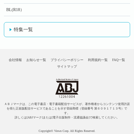
BL(R18）
特集一覧
会社情報
お知らせ一覧
プライバシーポリシー
利用規約一覧
FAQ一覧
サイトマップ
ＡＢＪマークは、この電子書店・電子書籍配信サービスが、著作権者からコンテンツ使用許諾
を得た正規版配信サービスであることを示す登録商標（登録番号 第６０９１７１３号）で
す。
詳しくは[ABJマーク]または[電子出版制作・流通協議会]で検索してください。
Copyright© Viewn Corp. All Rights Reserved.