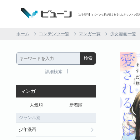
【全巻無料】甘えベタな私が愛されるにはがサブスク読み放題
ホーム
コンテンツ一覧
マンガ一覧
少女漫画一覧
詳細検索
マンガ
人気順
新着順
ジャンル別
少年漫画