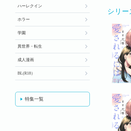
ハーレクイン
シリー
ホラー
学園
異世界・転生
成人漫画
BL(R18）
特集一覧