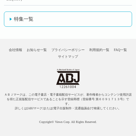
特集一覧
会社情報
お知らせ一覧
プライバシーポリシー
利用規約一覧
FAQ一覧
サイトマップ
ＡＢＪマークは、この電子書店・電子書籍配信サービスが、著作権者からコンテンツ使用許諾
を得た正規版配信サービスであることを示す登録商標（登録番号 第６０９１７１３号）で
す。
詳しくは[ABJマーク]または[電子出版制作・流通協議会]で検索してください。
Copyright© Viewn Corp. All Rights Reserved.