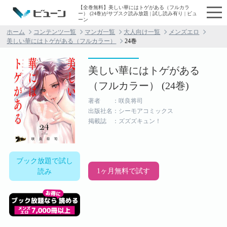
【全巻無料】美しい華にはトゲがある（フルカラ
ー） (24巻)がサブスク読み放題 | 試し読み有り | ビュ
ーン
ホーム
コンテンツ一覧
マンガ一覧
大人向け一覧
メンズエロ
美しい華にはトゲがある（フルカラー）
24巻
美しい華にはトゲがある
（フルカラー） (24巻)
著者 ：咲良将司
出版社名：シーモアコミックス
掲載誌 ：ズズズキュン！
ブック放題で試し
1ヶ月無料で試す
読み