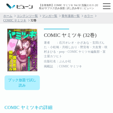
【全巻無料】COMIC ヤミツキ Vol.32 洗脳エロス (32
巻)がサブスク読み放題 | 試し読み有り | ビューン
ホーム
コンテンツ一覧
マンガ一覧
青年漫画一覧
ホラー
COMIC ヤミツキ
32巻
COMIC ヤミツキ (32巻)
著者 ：石川オレオ・かざあな・玄田げん
た・小松鳩・月桜しおり・野宮有・大友青・咲
村まひる・peep・COMIC ヤミツキ編集部・富
士屋カツヒト
出版社名：ぶんか社
掲載誌 ：COMIC ヤミツキ
ブック放題で試し
読み
COMIC ヤミツキの詳細