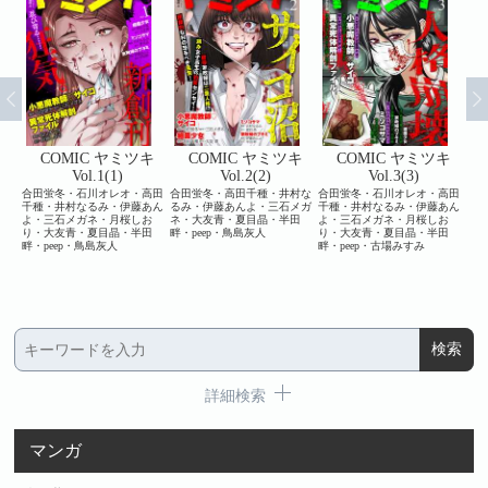
キ
COMIC ヤミツキ
COMIC ヤミツキ
COMIC ヤミツキ
に方
Vol.1(1)
Vol.2(2)
Vol.3(3)
合田蛍冬・石川オレオ・高田
合田蛍冬・高田千種・井村な
合田蛍冬・石川オレオ・高田
石川
千種・井村なるみ・伊藤あん
るみ・伊藤あんよ・三石メガ
千種・井村なるみ・伊藤あん
千種
玄田げ
よ・三石メガネ・月桜しお
ネ・大友青・夏目晶・半田
よ・三石メガネ・月桜しお
り・
⊥大
り・大友青・夏目晶・半田
畔・peep・鳥島灰人
り・大友青・夏目晶・半田
田畔
ツキ
畔・peep・鳥島灰人
畔・peep・古場みすみ
詳細検索
マンガ