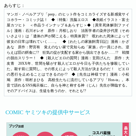
あらすじ：
マンガ・ノベルアプリ「peep」のヒット作をコミカライズする新感覚サイ
コホラー・コミック誌！ ◆〈特集〉洗脳エロス ◆表紙イラスト・富士
屋カツヒト ＜作品ラインナップ＆あらすじ＞◆［異常死体解剖ファイ
ル］漫画：石川オレオ 原作：月桜しおり 法医学者の染井沙代里（そめ
いさより）は「遺体の声が聞こえる」特異体質!? 呪われた死体によって
彼女の日常は壊れていく……。 ◆［わたしの家族飼育日記］漫画：かざ
あな 原作：野宮有 覚えのない家で見知らぬ「家族」の一員にされ、逆
らえば罰の餌食に!? 狂気の掟が支配する家から脱出できるか……!? 戦慄
の脱出スリラー！ ◆［殺人ピエロの質問］漫画：玄田げんた 原作：大
友青 20XX年、世間を騒がす殺人ピエロが今日も子供たちを惨殺してい
た。殺す前に質問し、その答えによって殺人方法が決まるのだ！ ピエロ
の悪行を止めることはできるのか!? ◆［先生は神様です］漫画：小松
鳩 原作：咲村まひる 高校生たちに流行しているアプリ「Hon-ta」。本
音で語れるSNS掲示板に、自らを神と称する神（じん）先生が降臨する。
そのアドバイスは、生徒を救うのか、それとも!?
COMIC ヤミツキの提供中サービス