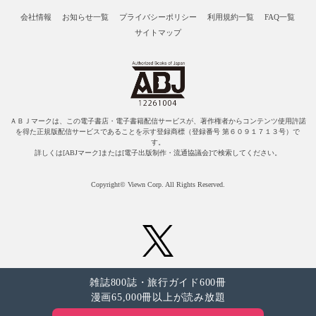
会社情報
お知らせ一覧
プライバシーポリシー
利用規約一覧
FAQ一覧
サイトマップ
ＡＢＪマークは、この電子書店・電子書籍配信サービスが、著作権者からコンテンツ使用許諾
を得た正規版配信サービスであることを示す登録商標（登録番号 第６０９１７１３号）で
す。
詳しくは[ABJマーク]または[電子出版制作・流通協議会]で検索してください。
Copyright© Viewn Corp. All Rights Reserved.
雑誌800誌・旅行ガイド600冊
漫画65,000冊以上が読み放題