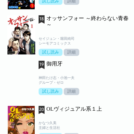
試し読み
詳細
オッサンフォー ～終わらない青春
～
セイジュン・堀田純司
シーモアコミックス
試し読み
詳細
御用牙
神田たけ志・小池一夫
グループ・ゼロ
試し読み
詳細
OLヴィジュアル系１上
かなつ久美
主婦と生活社