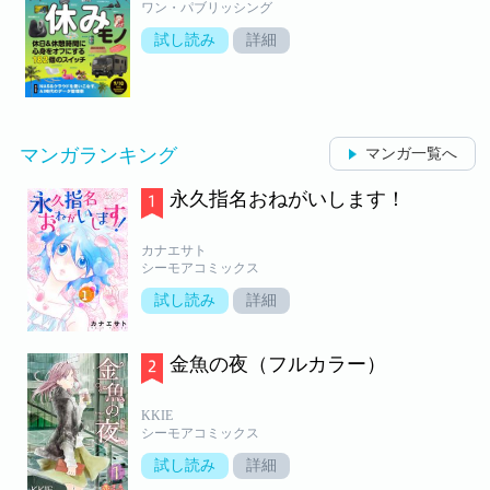
ワン・パブリッシング
試し読み
詳細
マンガランキング
マンガ一覧へ
永久指名おねがいします！
カナエサト
シーモアコミックス
試し読み
詳細
金魚の夜（フルカラー）
KKIE
シーモアコミックス
試し読み
詳細