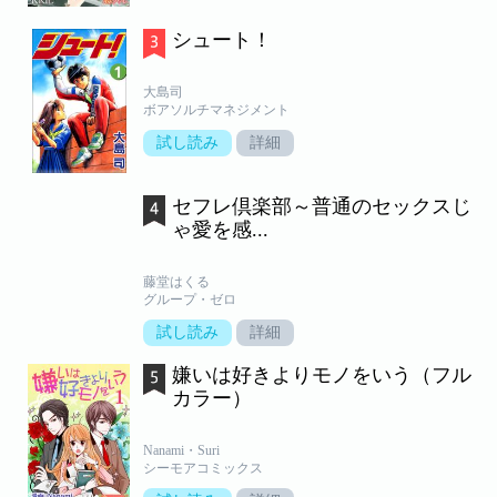
シュート！
大島司
ボアソルチマネジメント
試し読み
詳細
セフレ倶楽部～普通のセックスじ
ゃ愛を感...
藤堂はくる
グループ・ゼロ
試し読み
詳細
嫌いは好きよりモノをいう（フル
カラー）
Nanami・Suri
シーモアコミックス