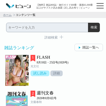
【無料】雑誌800誌・旅行ガイド600冊・漫画65,000冊
以上がサブスク読み放題 | 試し読み有り | ビューン
ホーム
コンテンツ一覧
詳細検索
雑誌ランキング
雑誌一覧へ
FLASH
8月18日・25日号(1820号)
光文社
試し読み
詳細
週刊文春
2026年8月6日号
文藝春秋