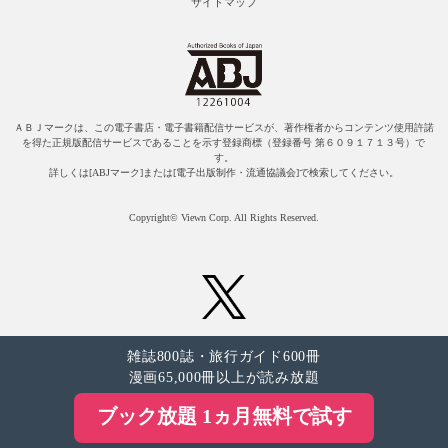
サイトマップ
ＡＢＪマークは、この電子書店・電子書籍配信サービスが、著作権者からコンテンツ使用許諾
を得た正規版配信サービスであることを示す登録商標（登録番号 第６０９１７１３号）で
す。
詳しくは[ABJマーク]または[電子出版制作・流通協議会]で検索してください。
Copyright© Viewn Corp. All Rights Reserved.
雑誌800誌・旅行ガイド600冊
漫画65,000冊以上が読み放題
ブック放題 1ヵ月無料で試す