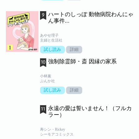
ハートのしっぽ 動物病院わんにゃ
ん事件...
あやせ理子
主婦と生活社
試し読み
詳細
強制除霊師・斎 因縁の家系
小林薫
ぶんか社
試し読み
詳細
永遠の愛は誓いません！（フルカ
ラー）
寿シン・Rickey
シーモアコミックス