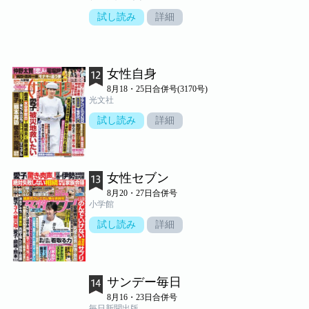
試し読み
詳細
女性自身
8月18・25日合併号(3170号)
光文社
試し読み
詳細
女性セブン
8月20・27日合併号
小学館
試し読み
詳細
サンデー毎日
8月16・23日合併号
毎日新聞出版