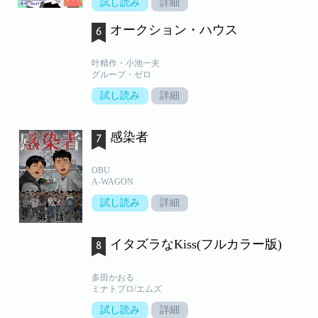
試し読み
詳細
オークション・ハウス
叶精作・小池一夫
グループ・ゼロ
試し読み
詳細
感染者
OBU
A-WAGON
試し読み
詳細
イタズラなKiss(フルカラー版)
多田かおる
ミナトプロ/エムズ
試し読み
詳細