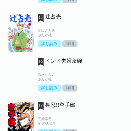
辻占売
池田さとみ
ぶんか社
試し読み
詳細
インド夫婦茶碗
流水りんこ
ぶんか社
試し読み
詳細
押忍!!空手部
高橋幸慈
A-WAGON