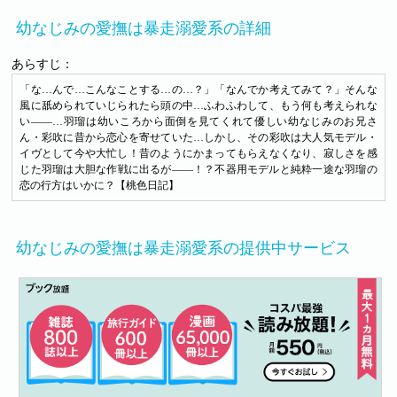
幼なじみの愛撫は暴走溺愛系の詳細
あらすじ：
「な…んで…こんなことする…の…？」「なんでか考えてみて？」そんな
風に舐められていじられたら頭の中…ふわふわして、もう何も考えられな
い――…羽瑠は幼いころから面倒を見てくれて優しい幼なじみのお兄さ
ん・彩吹に昔から恋心を寄せていた…しかし、その彩吹は大人気モデル・
イヴとして今や大忙し！昔のようにかまってもらえなくなり、寂しさを感
じた羽瑠は大胆な作戦に出るが――！？不器用モデルと純粋一途な羽瑠の
恋の行方はいかに？【桃色日記】
幼なじみの愛撫は暴走溺愛系の提供中サービス