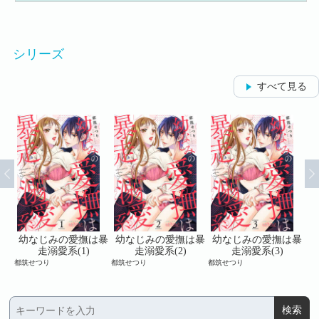
シリーズ
すべて見る
は暴
幼なじみの愛撫は暴
幼なじみの愛撫は暴
幼なじみの愛撫は暴
幼
走溺愛系(1)
走溺愛系(2)
走溺愛系(3)
都筑せつり
都筑せつり
都筑せつり
都筑