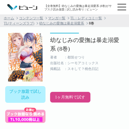
【全巻無料】幼なじみの愛撫は暴走溺愛系 (8巻)がサ
ブスク読み放題 | 試し読み有り | ビューン
ホーム
コンテンツ一覧
マンガ一覧
TL・レディコミ一覧
TL(ティーンズラブ)
幼なじみの愛撫は暴走溺愛系
8巻
幼なじみの愛撫は暴走溺愛
系 (8巻)
著者 ：都筑せつり
出版社名：シーモアコミックス
掲載誌 ：スキして？桃色日記
ブック放題で試し
1ヶ月無料で試す
読み