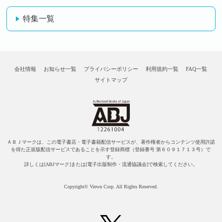
特集一覧
会社情報
お知らせ一覧
プライバシーポリシー
利用規約一覧
FAQ一覧
サイトマップ
ＡＢＪマークは、この電子書店・電子書籍配信サービスが、著作権者からコンテンツ使用許諾
を得た正規版配信サービスであることを示す登録商標（登録番号 第６０９１７１３号）で
す。
詳しくは[ABJマーク]または[電子出版制作・流通協議会]で検索してください。
Copyright© Viewn Corp. All Rights Reserved.