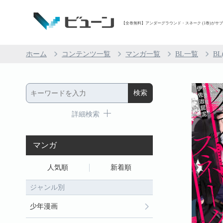
【全巻無料】アンダーグラウンド・スネーク (1巻)がサブス
ホーム
コンテンツ一覧
マンガ一覧
BL一覧
B
詳細検索
マンガ
人気順
新着順
ジャンル別
少年漫画