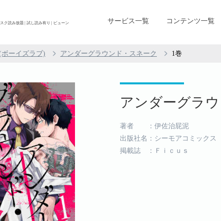
サービス一覧
コンテンツ一覧
ク読み放題 | 試し読み有り | ビューン
L(ボーイズラブ)
アンダーグラウンド・スネーク
1巻
アンダーグラウン
著者 ：伊佐治屁泥
出版社名：シーモアコミックス
掲載誌 ：Ｆｉｃｕｓ