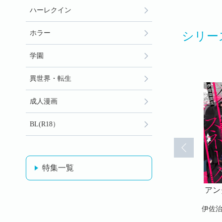
ハーレクイン
ホラー
シリー
学園
異世界・転生
成人漫画
BL(R18）
特集一覧
ラウンド・
アンダーグラウンド・
アンダーグラウンド・
アン
10)
スネーク(11)
スネーク(12)
伊佐治屁泥
伊佐治屁泥
伊佐