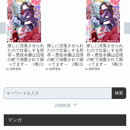
られ
推しに没落させられ
推しに没落させられ
推しに没落させられ
推
る所
たので仕返しする所
たので仕返しする所
たので仕返しする所
た
辺境
存～悪役令嬢は辺境
存～悪役令嬢は辺境
存～悪役令嬢は辺境
存
て困
の町で溺愛されて困
の町で溺愛されて困
の町で溺愛されて困
の
巻
ってます～ 1巻(1)
ってます～ 2巻(2)
ってます～ 3巻(3)
っ
Ai 佐野雪奈
Ai 佐野雪奈
Ai 佐野雪奈
Ai
詳細検索
マンガ