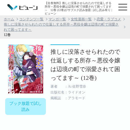
【全巻無料】推しに没落させられたので仕返しする
所存～悪役令嬢は辺境の町で溺愛されて困ってます
～ 12巻 (12巻)がサブスク読み放題 | 試し読み有り |
ビューン
ホーム
コンテンツ一覧
マンガ一覧
女性漫画一覧
恋愛・ラブコメ
推しに没落させられたので仕返しする所存～悪役令嬢は辺境の町で溺愛さ
れて困ってます～
12巻
推しに没落させられたので
仕返しする所存～悪役令嬢
は辺境の町で溺愛されて困
ってます～ (12巻)
著者 ：Ai 佐野雪奈
出版社名：ライドオン
掲載誌 ：アラモード
ブック放題で試し
読み