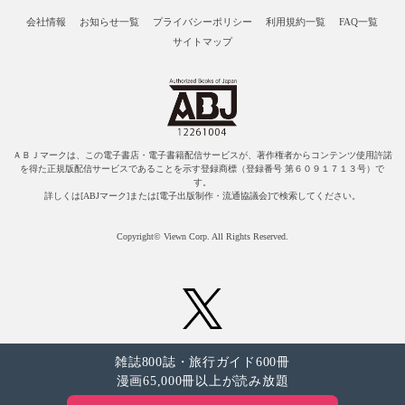
会社情報
お知らせ一覧
プライバシーポリシー
利用規約一覧
FAQ一覧
サイトマップ
ＡＢＪマークは、この電子書店・電子書籍配信サービスが、著作権者からコンテンツ使用許諾
を得た正規版配信サービスであることを示す登録商標（登録番号 第６０９１７１３号）で
す。
詳しくは[ABJマーク]または[電子出版制作・流通協議会]で検索してください。
Copyright© Viewn Corp. All Rights Reserved.
雑誌800誌・旅行ガイド600冊
漫画65,000冊以上が読み放題