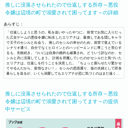
推しに没落させられたので仕返しする所存～悪役
令嬢は辺境の町で溺愛されて困ってます～の詳細
あらすじ：
「仕返ししようと思うの。私を追いやったやつに」 前世でお気に入りだっ
た乙女ゲームの悪役令嬢に転生したエリアナは、最推しである隠しキャラ
で王子のセシルと出会う。 推しのセシルの幸せのため、前世で覚えている
シナリオ通り、自分でなくヒロインとのハッピーエンドに導こうと苦心す
るも、失敗続き。 ついには自身の婚約も破棄され、どういう訳なのか、セ
シルと共に没落してしまう。 計画を邪魔していたのがセシルだと気づいた
エリアナは、仕返しを行うことを決意した。 「ちょっと困らせたり驚かせ
てやるんだから、覚悟なさい！」 セシルの思惑通り、仮の夫婦として田舎
暮らしを送るが、いくら溺愛してもエリアナが恋に気づくのはまだ遠く…
推しに没落させられたので仕返しする所存～悪役
令嬢は辺境の町で溺愛されて困ってます～の提供
中サービス