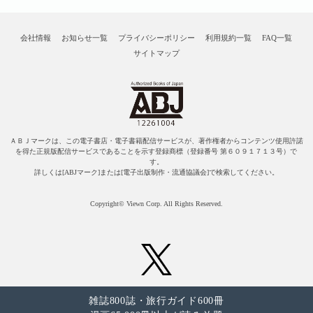
会社情報
お知らせ一覧
プライバシーポリシー
利用規約一覧
FAQ一覧
サイトマップ
ＡＢＪマークは、この電子書店・電子書籍配信サービスが、著作権者からコンテンツ使用許諾
を得た正規版配信サービスであることを示す登録商標（登録番号 第６０９１７１３号）で
す。
詳しくは[ABJマーク]または[電子出版制作・流通協議会]で検索してください。
Copyright© Viewn Corp. All Rights Reserved.
雑誌800誌・旅行ガイド600冊