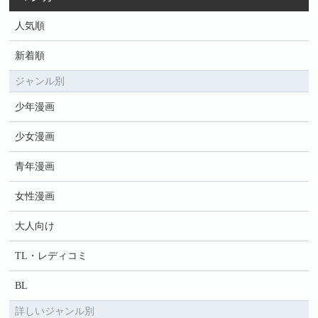
人気順
新着順
ジャンル別
少年漫画
少女漫画
青年漫画
女性漫画
大人向け
TL・レディコミ
BL
詳しいジャンル別