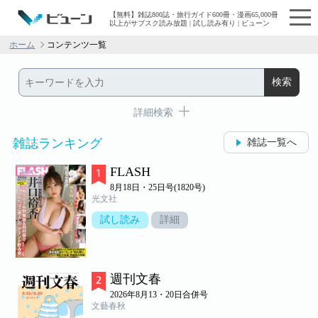
【無料】雑誌800誌・旅行ガイド600冊・漫画65,000冊
以上がサブスク読み放題 | 試し読み有り | ビューン
ホーム
コンテンツ一覧
詳細検索
雑誌ランキング
雑誌一覧へ
FLASH
8月18日・25日号(1820号)
光文社
試し読み
詳細
週刊文春
2026年8月13・20日合併号
文藝春秋