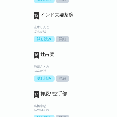
インド夫婦茶碗
流水りんこ
ぶんか社
試し読み
詳細
辻占売
池田さとみ
ぶんか社
試し読み
詳細
押忍!!空手部
高橋幸慈
A-WAGON