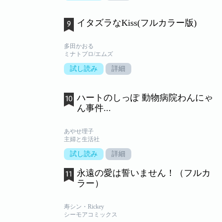
イタズラなKiss(フルカラー版)
多田かおる
ミナトプロ/エムズ
試し読み
詳細
ハートのしっぽ 動物病院わんにゃ
ん事件...
あやせ理子
主婦と生活社
試し読み
詳細
永遠の愛は誓いません！（フルカ
ラー）
寿シン・Rickey
シーモアコミックス