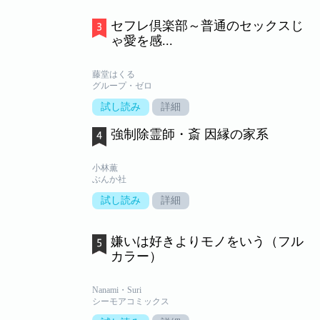
セフレ倶楽部～普通のセックスじ
ゃ愛を感...
藤堂はくる
グループ・ゼロ
試し読み
詳細
強制除霊師・斎 因縁の家系
小林薫
ぶんか社
試し読み
詳細
嫌いは好きよりモノをいう（フル
カラー）
Nanami・Suri
シーモアコミックス