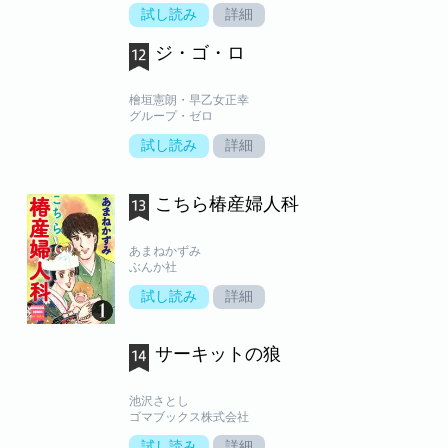
試し読み
詳細
ジ・ゴ・ロ
檜垣憲朗・早乙女正幸
グループ・ゼロ
試し読み
詳細
こちら椿産婦人科
あまねかずみ
ぶんか社
試し読み
詳細
サーキットの狼
池沢さとし
ゴマブックス株式会社
試し読み
詳細