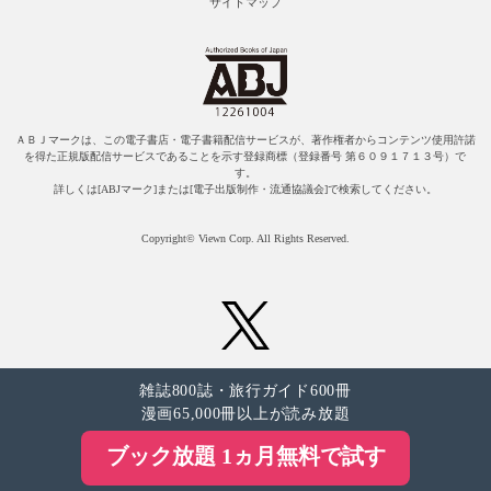
サイトマップ
ＡＢＪマークは、この電子書店・電子書籍配信サービスが、著作権者からコンテンツ使用許諾
を得た正規版配信サービスであることを示す登録商標（登録番号 第６０９１７１３号）で
す。
詳しくは[ABJマーク]または[電子出版制作・流通協議会]で検索してください。
Copyright© Viewn Corp. All Rights Reserved.
雑誌800誌・旅行ガイド600冊
漫画65,000冊以上が読み放題
ブック放題 1ヵ月無料で試す