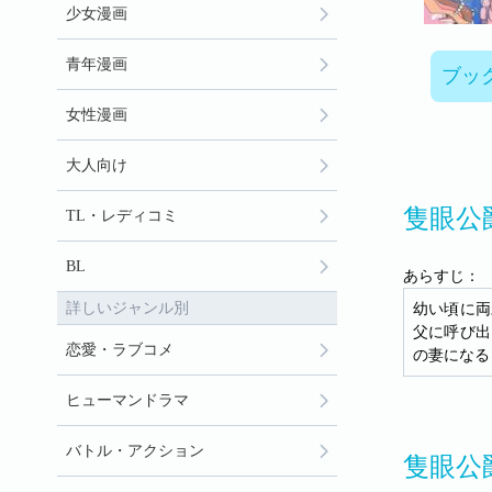
少女漫画
青年漫画
ブッ
女性漫画
大人向け
隻眼公
TL・レディコミ
BL
あらすじ：
詳しいジャンル別
幼い頃に両
父に呼び出
恋愛・ラブコメ
の妻になる
ヒューマンドラマ
バトル・アクション
隻眼公