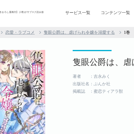
サービス一覧
コンテンツ一覧
おろし漫画付】 (1巻)がサブスク読み放
恋愛・ラブコメ
隻眼公爵は、虐げられ令嬢を溺愛する
1巻
隻眼公爵は、虐げ
著者 ：吉永みく
出版社名：ぶんか社
掲載誌 ：蜜恋ティアラ獣