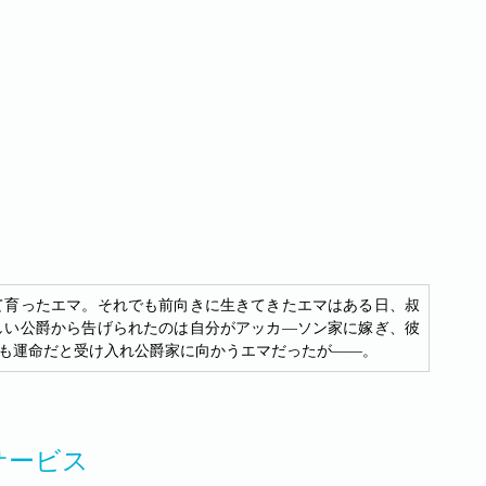
て育ったエマ。それでも前向きに生きてきたエマはある日、叔
しい公爵から告げられたのは自分がアッカ―ソン家に嫁ぎ、彼
も運命だと受け入れ公爵家に向かうエマだったが――。
サービス