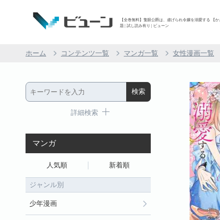
【全巻無料】隻眼公爵は、虐げられ令嬢を溺愛する 【かき
題 | 試し読み有り | ビューン
ホーム
コンテンツ一覧
マンガ一覧
女性漫画一覧
詳細検索
マンガ
人気順
新着順
ジャンル別
少年漫画