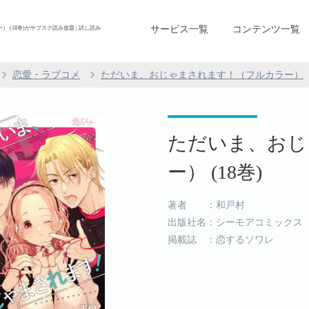
サービス一覧
コンテンツ一覧
(18巻)がサブスク読み放題 | 試し読み
恋愛・ラブコメ
ただいま、おじゃまされます！（フルカラー）
ただいま、おじ
ー） (18巻)
著者 ：和戸村
出版社名：シーモアコミックス
掲載誌 ：恋するソワレ