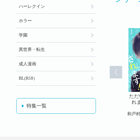
ハーレクイン
ホラー
学園
異世界・転生
成人漫画
BL(R18）
おじゃまさ
ただいま、おじゃまさ
ただいま、おじゃまさ
ただ
フルカラ
れます！（フルカラ
れます！（フルカラ
れ
特集一覧
3)
ー）(24)
ー）(25)
和戸村
和戸村
和戸