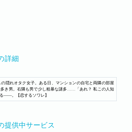
の詳細
しの隠れオタク女子。ある日、マンションの自宅と両隣の部屋
謎多き男。右隣も男で少し粗暴な謎多……「あれ？ 私この人知
る――。【恋するソワレ】
の提供中サービス