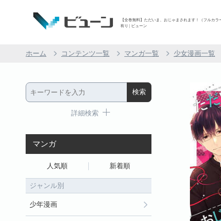
【全巻無料】ただいま、おじゃまされます！（フルカラー） 
有り | ビューン
ホーム
コンテンツ一覧
マンガ一覧
少女漫画一覧
詳細検索
マンガ
人気順
新着順
ジャンル別
少年漫画