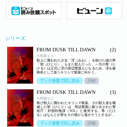
シリーズ
FROM DUSK TILL DAWN
(2)
大和屋エコ
獣人に襲われた少女「澪（みお）」を助けた謎の男
「聖（ひじり）」もまた獣人だった。一方の尊（た
ける）は正式に澪の身辺警護人になるため、澪を被
検体として扱うキリシマ製薬に向かう。
ブック放題で試し読み
詳細
FROM DUSK TILL DAWN
(3)
大和屋エコ
再び獣人に襲われたキリシマ製薬。その獣人達を殲
滅した聖（ひじり）は、周辺警護に駆り出された警
視庁・対獣特務課（SOL）と激突する。尊（たけ
る）はなんとか聖をその場から逃がそうとするが…
ブック放題で試し読み
詳細