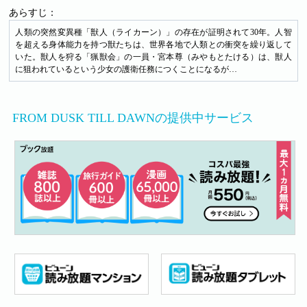
あらすじ：
人類の突然変異種「獣人（ライカーン）」の存在が証明されて30年。人智
を超える身体能力を持つ獣たちは、世界各地で人類との衝突を繰り返して
いた。獣人を狩る「猟獣会」の一員・宮本尊（みやもとたける）は、獣人
に狙われているという少女の護衛任務につくことになるが…
FROM DUSK TILL DAWNの提供中サービス