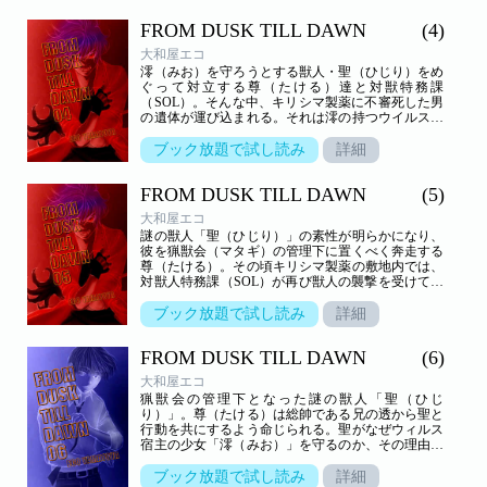
FROM DUSK TILL DAWN
(4)
大和屋エコ
澪（みお）を守ろうとする獣人・聖（ひじり）をめ
ぐって対立する尊（たける）達と対獣特務課
（SOL）。そんな中、キリシマ製薬に不審死した男
の遺体が運び込まれる。それは澪の持つウイルスが
外部へ流出した可能性を示していた…
ブック放題で試し読み
詳細
FROM DUSK TILL DAWN
(5)
大和屋エコ
謎の獣人「聖（ひじり）」の素性が明らかになり、
彼を猟獣会（マタギ）の管理下に置くべく奔走する
尊（たける）。その頃キリシマ製薬の敷地内では、
対獣人特務課（SOL）が再び獣人の襲撃を受けてい
た。
ブック放題で試し読み
詳細
FROM DUSK TILL DAWN
(6)
大和屋エコ
猟獣会の管理下となった謎の獣人「聖（ひじ
り）」。尊（たける）は総帥である兄の透から聖と
行動を共にするよう命じられる。聖がなぜウィルス
宿主の少女「澪（みお）」を守るのか、その理由を
明らかにしようとする尊だったが…
ブック放題で試し読み
詳細