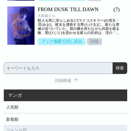
FROM DUSK TILL DAWN
(7)
大和屋エコ
獣人を死に至らしめるL?(ライコスキラー)の宿主・
澪(みお)。彼女を護衛する尊(たける)に、新たな脅
威が近づいていた。獣の腕を持ちながら武器を操る
敵…聖(ひじり)を思わせる彼らの目的は、澪の「奪
還」だという。
ブック放題で試し読み
詳細
詳細検索
マンガ
人気順
新着順
ジャンル別