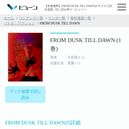
【全巻無料】FROM DUSK TILL DAWNがサブスク読
み放題 | 試し読み有り | ビューン
ホーム
コンテンツ一覧
マンガ一覧
青年漫画一覧
バトル・アクション
FROM DUSK TILL DAWN
FROM DUSK TILL DAWN (1
巻)
著者 ：大和屋エコ
出版社名：電書バト
ブック放題で試し
読み
FROM DUSK TILL DAWNの詳細