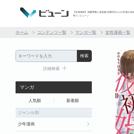
【全巻無料】溺愛専務と仮初婚 交際0日からの甘濡れ夫婦生
有り | ビューン
ホーム
コンテンツ一覧
マンガ一覧
女性漫画一覧
詳細検索
マンガ
人気順
新着順
ジャンル別
少年漫画