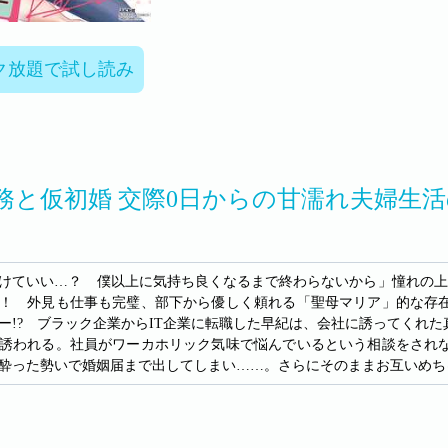
ク放題で試し読み
務と仮初婚 交際0日からの甘濡れ夫婦生
けていい…？ 僕以上に気持ち良くなるまで終わらないから」憧れの上
！ 外見も仕事も完璧、部下から優しく頼れる「聖母マリア」的な存
ー!? ブラック企業からIT企業に転職した早紀は、会社に誘ってくれ
誘われる。社員がワーカホリック気味で悩んでいるという相談をされ
酔った勢いで婚姻届まで出してしまい……。さらにそのままお互いめち