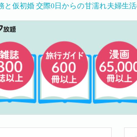
務と仮初婚 交際0日からの甘濡れ夫婦生