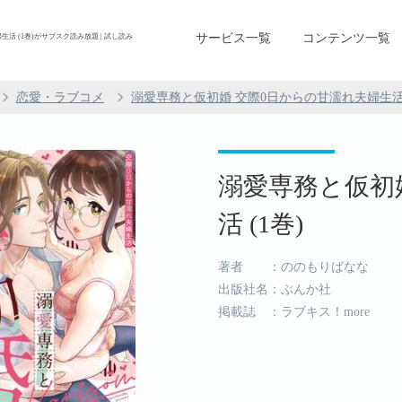
サービス一覧
コンテンツ一覧
活 (1巻)がサブスク読み放題 | 試し読み
恋愛・ラブコメ
溺愛専務と仮初婚 交際0日からの甘濡れ夫婦生
溺愛専務と仮初
活 (1巻)
著者 ：ののもりばなな
出版社名：ぶんか社
掲載誌 ：ラブキス！more