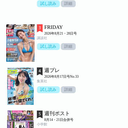
試し読み
詳細
FRIDAY
2026年8月21・28日号
講談社
試し読み
詳細
週プレ
2026年8月17日号No.33
集英社
試し読み
詳細
週刊ポスト
8月14・21日合併号
小学館