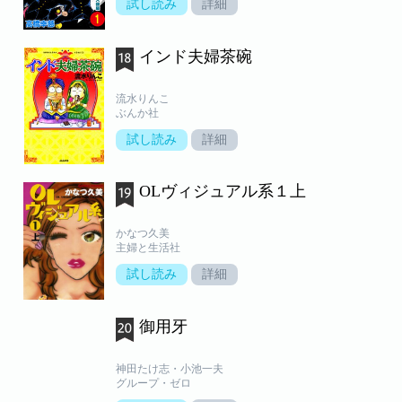
試し読み
詳細
インド夫婦茶碗
流水りんこ
ぶんか社
試し読み
詳細
OLヴィジュアル系１上
かなつ久美
主婦と生活社
試し読み
詳細
御用牙
神田たけ志・小池一夫
グループ・ゼロ