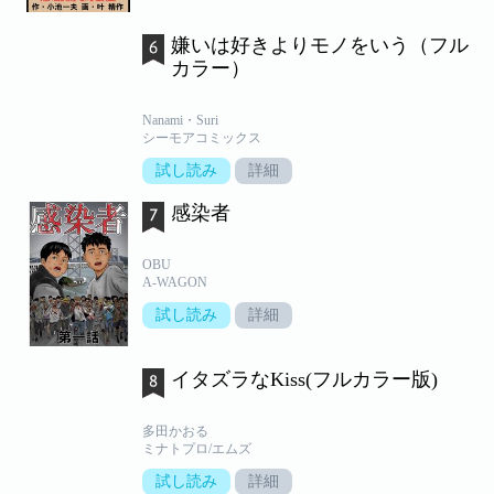
嫌いは好きよりモノをいう（フル
カラー）
Nanami・Suri
シーモアコミックス
試し読み
詳細
感染者
OBU
A-WAGON
試し読み
詳細
イタズラなKiss(フルカラー版)
多田かおる
ミナトプロ/エムズ
試し読み
詳細