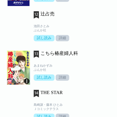
辻占売
池田さとみ
ぶんか社
試し読み
詳細
こちら椿産婦人科
あまねかずみ
ぶんか社
試し読み
詳細
THE STAR
島崎譲・藤本 ひとみ
Ｊコミックテラス
試し読み
詳細