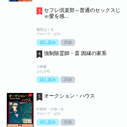
セフレ倶楽部～普通のセックスじ
ゃ愛を感...
藤堂はくる
グループ・ゼロ
試し読み
詳細
強制除霊師・斎 因縁の家系
小林薫
ぶんか社
試し読み
詳細
オークション・ハウス
叶精作・小池一夫
グループ・ゼロ
試し読み
詳細