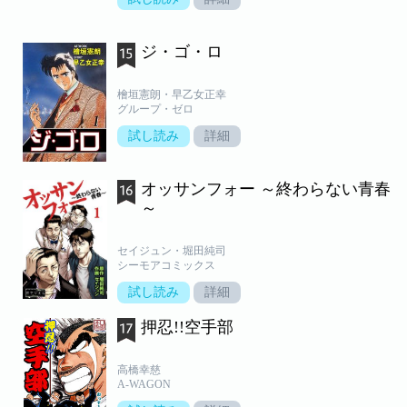
ジ・ゴ・ロ
檜垣憲朗・早乙女正幸
グループ・ゼロ
試し読み
詳細
オッサンフォー ～終わらない青春
～
セイジュン・堀田純司
シーモアコミックス
試し読み
詳細
押忍!!空手部
高橋幸慈
A-WAGON