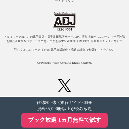
サイトマップ
ＡＢＪマークは、この電子書店・電子書籍配信サービスが、著作権者からコンテンツ使用許諾
を得た正規版配信サービスであることを示す登録商標（登録番号 第６０９１７１３号）で
す。
詳しくは[ABJマーク]または[電子出版制作・流通協議会]で検索してください。
Copyright© Viewn Corp. All Rights Reserved.
雑誌800誌・旅行ガイド600冊
漫画65,000冊以上が読み放題
ブック放題 1ヵ月無料で試す