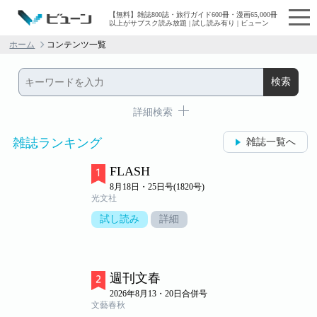
【無料】雑誌800誌・旅行ガイド600冊・漫画65,000冊
以上がサブスク読み放題 | 試し読み有り | ビューン
ホーム
コンテンツ一覧
詳細検索
雑誌ランキング
雑誌一覧へ
FLASH
8月18日・25日号(1820号)
光文社
試し読み
詳細
週刊文春
2026年8月13・20日合併号
文藝春秋