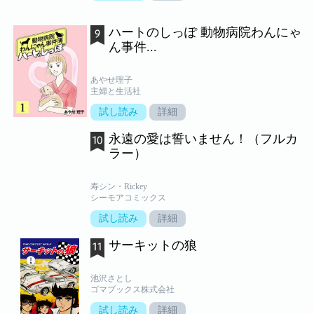
ハートのしっぽ 動物病院わんにゃ
ん事件...
あやせ理子
主婦と生活社
試し読み
詳細
永遠の愛は誓いません！（フルカ
ラー）
寿シン・Rickey
シーモアコミックス
試し読み
詳細
サーキットの狼
池沢さとし
ゴマブックス株式会社
試し読み
詳細