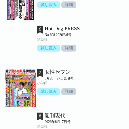
試し読み
詳細
Hot-Dog PRESS
No.608 2026/8/6号
講談社
試し読み
詳細
女性セブン
8月20・27日合併号
小学館
試し読み
詳細
週刊現代
2026年8月17日号
講談社