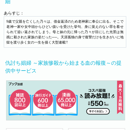
細
あらすじ：
9歳で父親を亡くした乃々は、借金返済のため老神家に奉公に出る。そこで
老神一家や女中頭からひどい扱いを受けた挙句、身に覚えのない罪を着せ
られて追い返されてしまう。母と妹の元に帰った乃々が目にした光景は無
残に殺された家族の姿だった──。天涯孤独の身で復讐だけを生きがいに地
獄を渡り歩く女の一生を描く大型連載!!
仇討ち娼婦 ～家族惨殺から始まる血の報復～の提
供中サービス