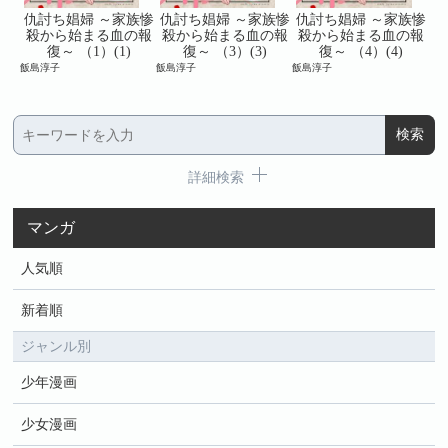
族惨
仇討ち娼婦 ～家族惨
仇討ち娼婦 ～家族惨
仇討ち娼婦 ～家族惨
仇
の報
殺から始まる血の報
殺から始まる血の報
殺から始まる血の報
殺
復～ （1）(1)
復～ （3）(3)
復～ （4）(4)
飯島淳子
飯島淳子
飯島淳子
飯島
詳細検索
マンガ
人気順
新着順
ジャンル別
少年漫画
少女漫画