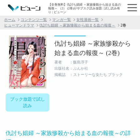
【全巻無料】仇討ち娼婦 ～家族惨殺から始まる血の
報復～ （2） (2巻)がサブスク読み放題 | 試し読み有
り | ビューン
ホーム
コンテンツ一覧
マンガ一覧
女性漫画一覧
ヒューマンドラマ
仇討ち娼婦 ～家族惨殺から始まる血の報復～
2巻
仇討ち娼婦 ～家族惨殺から
始まる血の報復～ (2巻)
著者 ：飯島淳子
出版社名：ぶんか社
掲載誌 ：ストーリーな女たち ブラック
ブック放題で試し
読み
仇討ち娼婦 ～家族惨殺から始まる血の報復～の詳