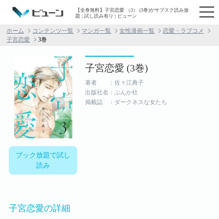
【全巻無料】子宮恋愛 （3） (3巻)がサブスク読み放
題 | 試し読み有り | ビューン
ホーム
コンテンツ一覧
マンガ一覧
女性漫画一覧
恋愛・ラブコメ
子宮恋愛
3巻
子宮恋愛 (3巻)
著者 ：佐々江典子
出版社名：ぶんか社
掲載誌 ：ダークネスな女たち
ブック放題で試し
読み
子宮恋愛の詳細