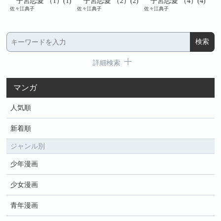
)
子宮恋愛 （1）(1)
子宮恋愛 （2）(2)
子宮恋愛 （4）(4)
佐々江典子
佐々江典子
佐々江典子
佐々
詳細検索
マンガ
人気順
新着順
ジャンル別
少年漫画
少女漫画
青年漫画