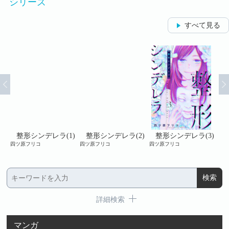
シリーズ
すべて見る
9)
整形シンデレラ(1)
整形シンデレラ(2)
整形シンデレラ(3)
四ツ原フリコ
四ツ原フリコ
四ツ原フリコ
四ツ
詳細検索
マンガ