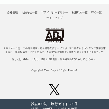
会社情報
お知らせ一覧
プライバシーポリシー
利用規約一覧
FAQ一覧
サイトマップ
ＡＢＪマークは、この電子書店・電子書籍配信サービスが、著作権者からコンテンツ使用許諾
を得た正規版配信サービスであることを示す登録商標（登録番号 第６０９１７１３号）で
す。
詳しくは[ABJマーク]または[電子出版制作・流通協議会]で検索してください。
Copyright© Viewn Corp. All Rights Reserved.
雑誌800誌・旅行ガイド600冊