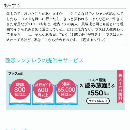
あらすじ：
鏡をみて、泣いたことがありますか――？ こんな顔でオシャレの話なんて
したら、コスメを買いに行ったら、きっと笑われる。そんな思いで生きて
きた卑屈なブスOL・橘凜は、社内イチの美人・貝塚凜と同じ名前という理
由でイジられみじめに過ごしていた。だけど仕方ない。ブスは人生終わっ
てるから――…。そんなある日、“宝くじ1191万円”が当選！！ ブスは人生
終わってるけど、私はここから始めるのです。【恋するソワレ】
整形シンデレラの提供中サービス