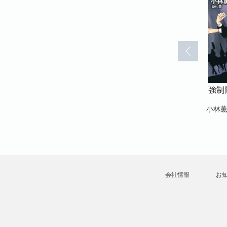
 （13）
強制除霊師・斎 （14）
強制除霊師・斎 （15）
強制
13)
消された陵(14)
隠された十字架【かき
おろし漫画付】(15)
小林薫・斎
小林
小林薫⊥斎
会社情報
お