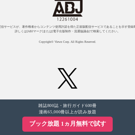
配信サービスが、著作権者からコンテンツ使用許諾を得た正規版配信サービスであることを示す登録商
詳しくは[ABJマーク]または[電子出版制作・流通協議会]で検索してください。
Copyright© Viewn Corp. All Rights Reserved.
雑誌800誌・旅行ガイド600冊
漫画65,000冊以上が読み放題
ブック放題 1ヵ月無料で試す