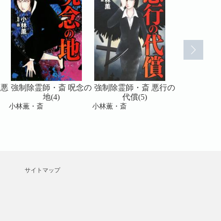
護悪
強制除霊師・斎 呪念の
強制除霊師・斎 悪行の
強制除霊師
地(4)
代償(5)
の悪鬼
小林薫・斎
小林薫・斎
小林薫・斎
サイトマップ