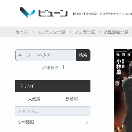
【全巻無料】強制除霊師・斎 贖罪 (9巻)がサブスク読み放題
ホーム
コンテンツ一覧
マンガ一覧
女性漫画一覧
詳細検索
マンガ
人気順
新着順
ジャンル別
少年漫画