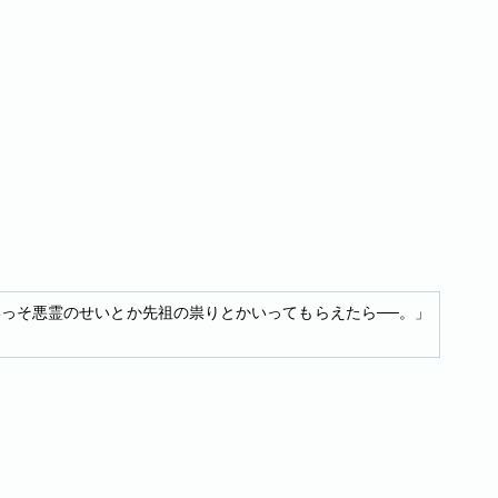
っそ悪霊のせいとか先祖の祟りとかいってもらえたら──。」