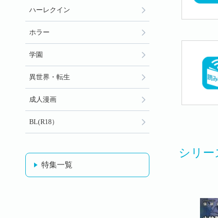
ハーレクイン
ホラー
学園
異世界・転生
成人漫画
BL(R18）
シリー
特集一覧