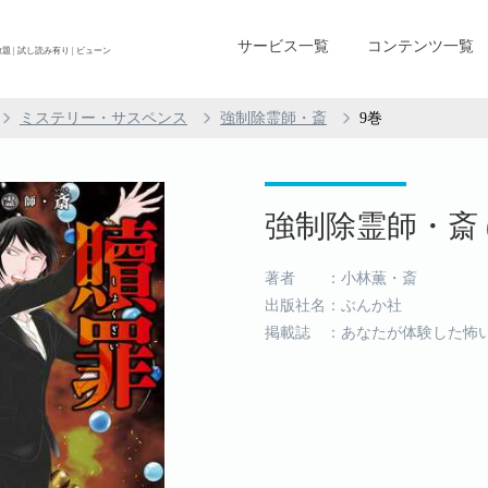
サービス一覧
コンテンツ一覧
 | 試し読み有り | ビューン
ミステリー・サスペンス
強制除霊師・斎
9巻
強制除霊師・斎 (
著者 ：小林薫・斎
出版社名：ぶんか社
掲載誌 ：あなたが体験した怖