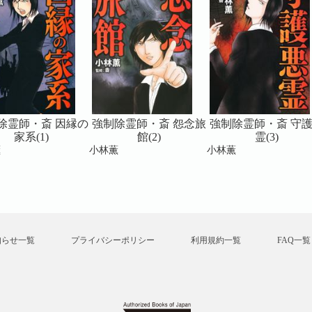
除霊師・斎 因縁の
強制除霊師・斎 怨念旅
強制除霊師・斎 守
家系(1)
館(2)
霊(3)
薫
小林薫
小林薫
知らせ一覧
プライバシーポリシー
利用規約一覧
FAQ一覧