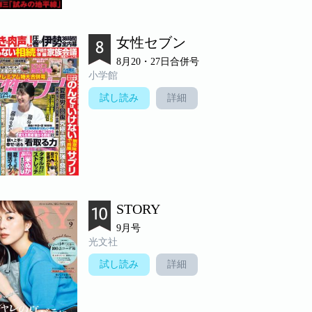
女性セブン
8月20・27日合併号
小学館
試し読み
詳細
STORY
9月号
光文社
試し読み
詳細