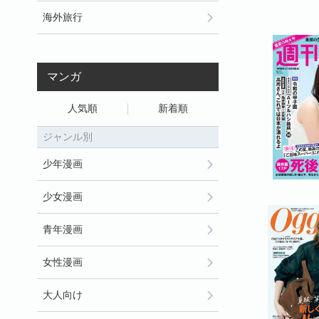
海外旅行
マンガ
人気順
新着順
ジャンル別
少年漫画
少女漫画
青年漫画
女性漫画
大人向け