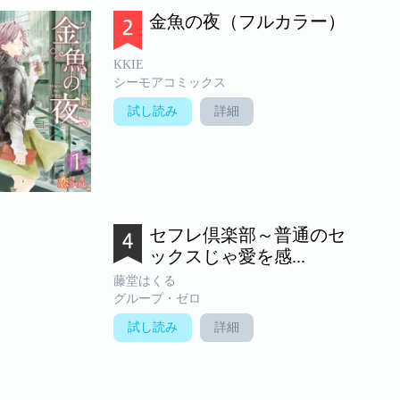
金魚の夜（フルカラー）
KKIE
シーモアコミックス
試し読み
詳細
セフレ倶楽部～普通のセ
ックスじゃ愛を感...
藤堂はくる
グループ・ゼロ
試し読み
詳細