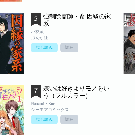
強制除霊師・斎 因縁の家
系
小林薫
ぶんか社
試し読み
詳細
嫌いは好きよりモノをい
う（フルカラー）
Nanami・Suri
シーモアコミックス
試し読み
詳細