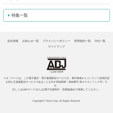
特集一覧
会社情報
お知らせ一覧
プライバシーポリシー
利用規約一覧
FAQ一覧
サイトマップ
ＡＢＪマークは、この電子書店・電子書籍配信サービスが、著作権者からコンテンツ使用許諾
を得た正規版配信サービスであることを示す登録商標（登録番号 第６０９１７１３号）で
す。
詳しくは[ABJマーク]または[電子出版制作・流通協議会]で検索してください。
Copyright© Viewn Corp. All Rights Reserved.