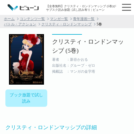
【全巻無料】クリスティ・ロンドンマッシブ (5巻)が
サブスク読み放題 | 試し読み有り | ビューン
ホーム
コンテンツ一覧
マンガ一覧
青年漫画一覧
バトル・アクション
クリスティ・ロンドンマッシブ
5巻
クリスティ・ロンドンマッ
シブ (5巻)
著者 ：新谷かおる
出版社名：グループ・ゼロ
掲載誌 ：マンガの金字塔
ブック放題で試し
読み
クリスティ・ロンドンマッシブの詳細