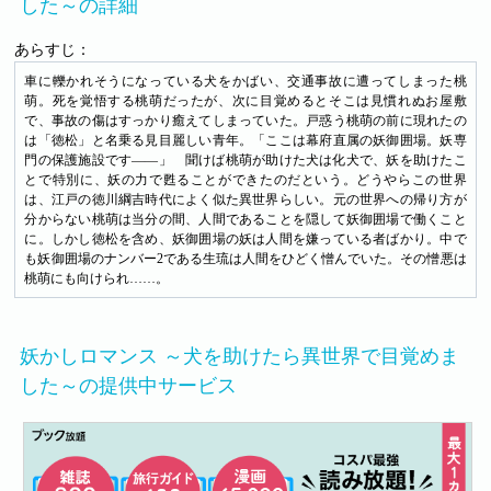
した～の詳細
あらすじ：
車に轢かれそうになっている犬をかばい、交通事故に遭ってしまった桃
萌。死を覚悟する桃萌だったが、次に目覚めるとそこは見慣れぬお屋敷
で、事故の傷はすっかり癒えてしまっていた。戸惑う桃萌の前に現れたの
は「徳松」と名乗る見目麗しい青年。「ここは幕府直属の妖御囲場。妖専
門の保護施設です――」 聞けば桃萌が助けた犬は化犬で、妖を助けたこ
とで特別に、妖の力で甦ることができたのだという。どうやらこの世界
は、江戸の徳川綱吉時代によく似た異世界らしい。元の世界への帰り方が
分からない桃萌は当分の間、人間であることを隠して妖御囲場で働くこと
に。しかし徳松を含め、妖御囲場の妖は人間を嫌っている者ばかり。中で
も妖御囲場のナンバー2である生琉は人間をひどく憎んでいた。その憎悪は
桃萌にも向けられ……。
妖かしロマンス ～犬を助けたら異世界で目覚めま
した～の提供中サービス