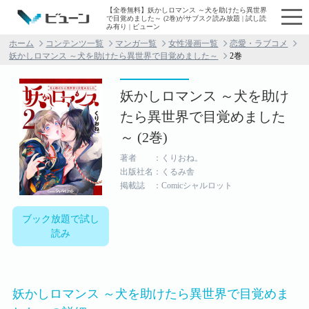
【全巻無料】妖かしロマンス ～犬を助けたら異世界
で目覚めました～ (2巻)がサブスク読み放題 | 試し読
み有り | ビューン
ホーム
コンテンツ一覧
マンガ一覧
女性漫画一覧
恋愛・ラブコメ
妖かしロマンス ～犬を助けたら異世界で目覚めました～
2巻
妖かしロマンス ～犬を助け
たら異世界で目覚めました
～ (2巻)
著者 ：くりおね。
出版社名：くるみ舎
掲載誌 ：Comicシャルロット
ブック放題で試し
読み
妖かしロマンス ～犬を助けたら異世界で目覚めま