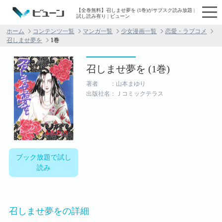
【全巻無料】召しませ夢を (1巻)がサブスク読み放題 |
試し読み有り | ビューン
ホーム
コンテンツ一覧
マンガ一覧
少女漫画一覧
恋愛・ラブコメ
召しませ夢を
1巻
召しませ夢を (1巻)
著者 ：山本まゆり
出版社名：Ｊコミックテラス
ブック放題で試し
読み
召しませ夢をの詳細