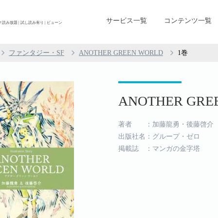
サービス一覧
コンテンツ一覧
スク読み放題 | 試し読み有り | ビューン
ファンタジー・SF
ANOTHER GREEN WORLD
1巻
ANOTHER GREE
著者 ：加藤龍勇・後藤啓介
出版社名：グループ・ゼロ
掲載誌 ：マンガの金字塔