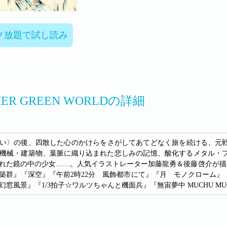
ク放題で試し読み
HER GREEN WORLDの詳細
い〉の後、四散した心のかけらをさがしてあてどなく旅を続ける、元
機械・建築物、葉脈に織り込まれた悲しみの記憶、酸化するメタル・
れた鏡の中の少女……。人気イラストレーター加藤龍勇＆後藤啓介が描
築群』『深空』『午前2時22分 風飾都市にて』『月 モノクローム
幻窓風景』『1/3拍子☆ワルツちゃんと機面兵』『無宙夢中 MUCHU M