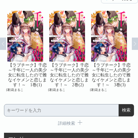
千恋
【ラブチーク】千恋
【ラブチーク】千恋
【ラブチーク】千恋
【
美少
～千年に一人の美少
～千年に一人の美少
～千年に一人の美少
～
で雅
女に転生したので雅
女に転生したので雅
女に転生したので雅
女
しま
なイケメンと恋しま
なイケメンと恋しま
なイケメンと恋しま
な
す！～ 1巻(1)
す！～ 2巻(2)
す！～ 3巻(3)
[著]花まるこ
[著]花まるこ
[著]花まるこ
[著
詳細検索