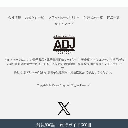
会社情報
お知らせ一覧
プライバシーポリシー
利用規約一覧
FAQ一覧
サイトマップ
ＡＢＪマークは、この電子書店・電子書籍配信サービスが、著作権者からコンテンツ使用許諾
を得た正規版配信サービスであることを示す登録商標（登録番号 第６０９１７１３号）で
す。
詳しくは[ABJマーク]または[電子出版制作・流通協議会]で検索してください。
Copyright© Viewn Corp. All Rights Reserved.
雑誌800誌・旅行ガイド600冊