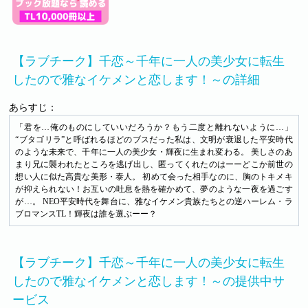
【ラブチーク】千恋～千年に一人の美少女に転生
したので雅なイケメンと恋します！～の詳細
あらすじ：
「君を…俺のものにしていいだろうか？もう二度と離れないように…」
“ブタゴリラ”と呼ばれるほどのブスだった私は、文明が衰退した平安時代
のような未来で、千年に一人の美少女・輝夜に生まれ変わる。 美しさのあ
まり兄に襲われたところを逃げ出し、匿ってくれたのはーーどこか前世の
想い人に似た高貴な美形・泰人。 初めて会った相手なのに、胸のトキメキ
が抑えられない！お互いの吐息を熱を確かめて、夢のような一夜を過ごす
が…。 NEO平安時代を舞台に、雅なイケメン貴族たちとの逆ハーレム・ラ
ブロマンスTL！輝夜は誰を選ぶーー？
【ラブチーク】千恋～千年に一人の美少女に転生
したので雅なイケメンと恋します！～の提供中サ
ービス