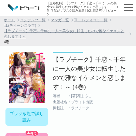
【全巻無料】【ラブチーク】千恋～千年に一人の美
少女に転生したので雅なイケメンと恋します！～ 4
巻 (4巻)がサブスク読み放題 | 試し読み有り | ビュー
ン
ホーム
コンテンツ一覧
マンガ一覧
TL・レディコミ一覧
TL(ティーンズラブ)
【ラブチーク】千恋～千年に一人の美少女に転生したので雅なイケメンと
恋します！～
4巻
【ラブチーク】千恋～千年
に一人の美少女に転生した
ので雅なイケメンと恋しま
す！～ (4巻)
著者 ：[著]花まるこ
出版社名：ブライト出版
掲載誌 ：ラブチーク
ブック放題で試し
読み