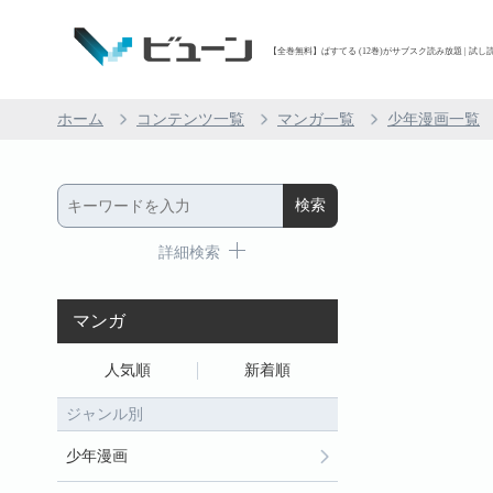
【全巻無料】ぱすてる (12巻)がサブスク読み放題 | 試し読
ホーム
コンテンツ一覧
マンガ一覧
少年漫画一覧
詳細検索
マンガ
人気順
新着順
ジャンル別
少年漫画