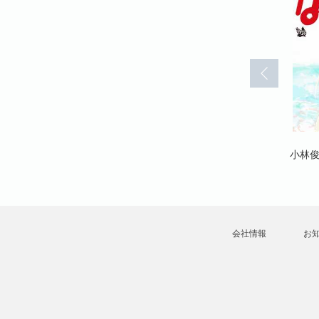
42)
ぱすてる(43)
ぱすてる(44)
小林俊彦
小林俊彦
小林
会社情報
お