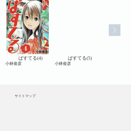
ぱすてる(4)
ぱすてる(5)
ぱすてる
小林俊彦
小林俊彦
小林俊彦
サイトマップ