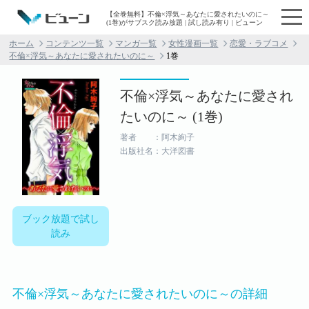
【全巻無料】不倫×浮気～あなたに愛されたいのに～
(1巻)がサブスク読み放題 | 試し読み有り | ビューン
ホーム
コンテンツ一覧
マンガ一覧
女性漫画一覧
恋愛・ラブコメ
不倫×浮気～あなたに愛されたいのに～
1巻
不倫×浮気～あなたに愛され
たいのに～ (1巻)
著者 ：阿木絢子
出版社名：大洋図書
ブック放題で試し
読み
不倫×浮気～あなたに愛されたいのに～の詳細