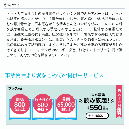
あらすじ：
ネットカフェ暮らしの藤井青年がようやく入居できたアパートは、おっさ
ん幽霊の清水さんが住みつく事故物件でした。霊と話ができる特殊能力を
もつ藤井青年は、不本意ながらも清水さんとコンビを組み、この世に未練
を残す幽霊たちが成仏する手助けをすることに……。登場する幽霊たち
は、漫画家志望の女子高生、圧の強いお年寄り、陽気すぎる外国人などさ
まざま。藤井＆清水コンビは、幽霊たちの正直さや強引さに呆れつつも、
気の毒に思って結局協力します。そしてまた、救いを求める幽霊が押しか
けてきてしまい……。テンポのいいギャグと、泣けるストーリーを1冊で楽
しめる、あなたの心を揺さぶる4コマです！
事故物件より愛をこめての提供中サービス