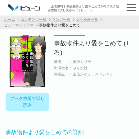
【全巻無料】事故物件より愛をこめてがサブスク読
み放題 | 試し読み有り | ビューン
ホーム
コンテンツ一覧
マンガ一覧
女性漫画一覧
ヒューマンドラマ
事故物件より愛をこめて
事故物件より愛をこめて (1
巻)
著者 ：魔神ぐり子
出版社名：ぶんか社
掲載誌 ：主任がゆく！スペシャル
ブック放題で試し
読み
事故物件より愛をこめての詳細