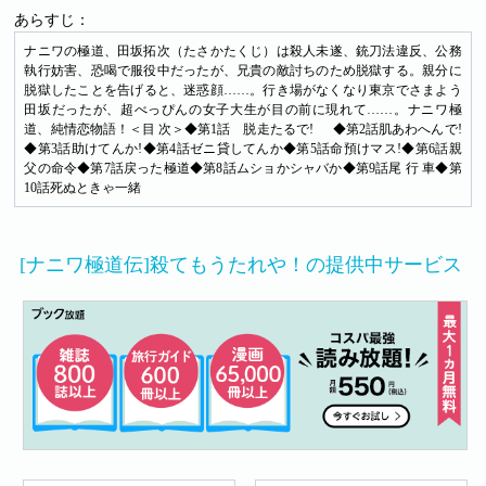
あらすじ：
ナニワの極道、田坂拓次（たさかたくじ）は殺人未遂、銃刀法違反、公務
執行妨害、恐喝で服役中だったが、兄貴の敵討ちのため脱獄する。親分に
脱獄したことを告げると、迷惑顔……。行き場がなくなり東京でさまよう
田坂だったが、超べっぴんの女子大生が目の前に現れて……。ナニワ極
道、純情恋物語！＜目 次＞◆第1話 脱走たるで! ◆第2話肌あわへんで!
◆第3話助けてんか!◆第4話ゼニ貸してんか◆第5話命預けマス!◆第6話親
父の命令◆第7話戻った極道◆第8話ムショかシャバか◆第9話尾 行 車◆第
10話死ぬときゃ一緒
[ナニワ極道伝]殺てもうたれや！の提供中サービス