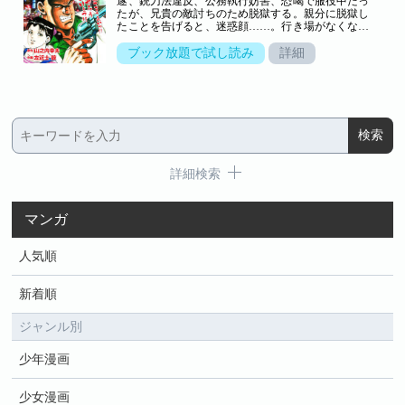
遂、銃刀法違反、公務執行妨害、恐喝で服役中だっ
たが、兄貴の敵討ちのため脱獄する。親分に脱獄し
たことを告げると、迷惑顔……。行き場がなくなり
東京でさまよう田坂だったが、超べっぴんの女子大
生が目の前に現れて……。ナニワ極道、純情恋物
ブック放題で試し読み
詳細
語！＜目 次＞◆第20話ガサ入れ!◆第21話取り立て!
◆第22話シャブ屋開業◆第23話自 殺 !◆第24話逃 避
行◆第25話賭場荒らし◆第26話密航手続き◆第27話
宿敵・不動!◆最終話兄貴のそばへ
詳細検索
マンガ
人気順
新着順
ジャンル別
少年漫画
少女漫画