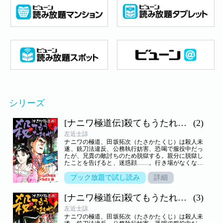
シリーズ
[ナニワ極道伝]殺てもうたれや！
(2)
左近士諒
ナニワの極道、田坂拓次（たさかたくじ）は殺人未
遂、銃刀法違反、公務執行妨害、恐喝で服役中だっ
たが、兄貴の敵討ちのため脱獄する。親分に脱獄し
たことを告げると、迷惑顔……。行き場がなくなり
東京でさまよう田坂だったが、超べっぴんの女子大
生が目の前に現れて……。ナニワ極道、純情恋物
ブック放題で試し読み
詳細
語！＜目 次＞◆第11話不動の襲撃◆第12話拝み倒し
◆第13話いよいよやで!◆第14話闇のガード◆第15
[ナニワ極道伝]殺てもうたれや！
(3)
話ショータイム◆第16話狙 撃 !◆第17話破 門 !◆第
18話兄貴の仇討ち◆第19話麻薬仲買人
左近士諒
ナニワの極道、田坂拓次（たさかたくじ）は殺人未