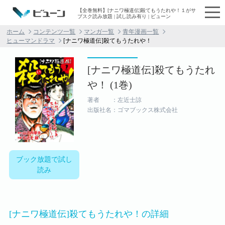
【全巻無料】[ナニワ極道伝]殺てもうたれや！１がサ
ブスク読み放題 | 試し読み有り | ビューン
ホーム
コンテンツ一覧
マンガ一覧
青年漫画一覧
ヒューマンドラマ
[ナニワ極道伝]殺てもうたれや！
[ナニワ極道伝]殺てもうたれ
や！ (1巻)
著者 ：左近士諒
出版社名：ゴマブックス株式会社
ブック放題で試し
読み
[ナニワ極道伝]殺てもうたれや！の詳細