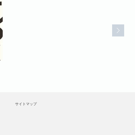
てんつく天(2)
七三太朗・高橋広
サイトマップ