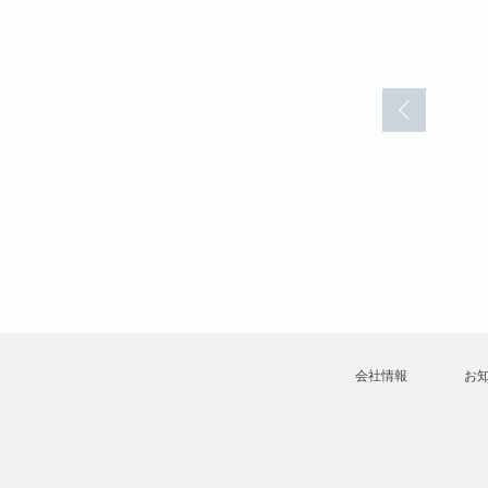
てんつく天
七三太朗・高橋広
会社情報
お