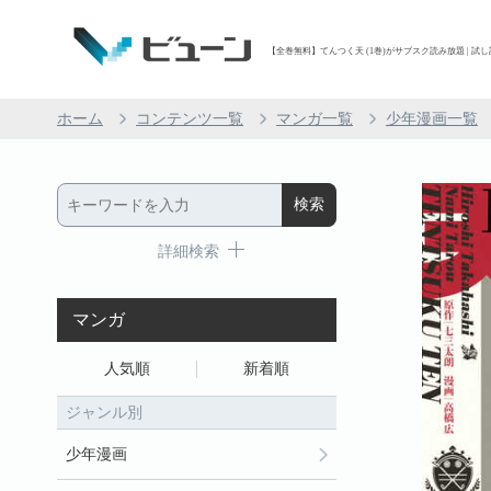
【全巻無料】てんつく天 (1巻)がサブスク読み放題 | 試し
ホーム
コンテンツ一覧
マンガ一覧
少年漫画一覧
詳細検索
マンガ
人気順
新着順
ジャンル別
少年漫画