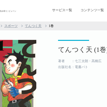
サービス一覧
コンテンツ一覧
読み有り | ビューン
スポーツ
てんつく天
1巻
てんつく天 (1巻
著者 ：七三太朗・高橋広
出版社名：電書バト