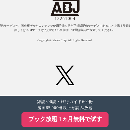
配信サービスが、著作権者からコンテンツ使用許諾を得た正規版配信サービスであることを示す登録商
詳しくは[ABJマーク]または[電子出版制作・流通協議会]で検索してください。
Copyright© Viewn Corp. All Rights Reserved.
雑誌800誌・旅行ガイド600冊
漫画65,000冊以上が読み放題
ブック放題 1ヵ月無料で試す