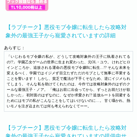
【ラブチーク】悪役モブ令嬢に転生したら攻略対
象外の最強王子から寵愛されていますの詳細
あらすじ：
「いじわるモブ令嬢の私が、どうして攻略対象外の王子に執着されてる
の!?」 学園乙女ゲームの世界に生まれ変わった、元OL・ユウ。 けれどヒロ
インどころか、追放される運命の悪役モブ令嬢Bに転生…!? そんな未来を
変えるべく、学園ではイジメず目立たずただのモブとして無事に卒業する
ことを誓います！ しかし、貧乏で魔法が下手くそなため、逆にイジメられ
てしまう。 そんな私を助けてくれたのは、今作では攻略対象外のはずのク
ールな最強王子・ノア。 「俺はお前に出会ってから、ずっとお前だけが欲
しかった」 初対面のはずなのに、なぜか求愛され!? 追放ルートを回避する
ためにはモブの私がこんなことをしてはいけないのに…。 甘く囁かれ、熱
いモノを注ぎ込まれては何も考えられなくてーー。
【ラブチーク】悪役モブ令嬢に転生したら攻略対
象外の最強王子から寵愛されていますの提供中サ