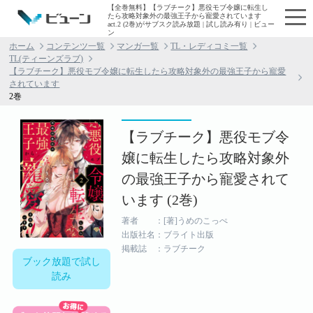
【全巻無料】【ラブチーク】悪役モブ令嬢に転生し
たら攻略対象外の最強王子から寵愛されています
act.2 (2巻)がサブスク読み放題 | 試し読み有り | ビュー
ン
ホーム
コンテンツ一覧
マンガ一覧
TL・レディコミ一覧
TL(ティーンズラブ)
【ラブチーク】悪役モブ令嬢に転生したら攻略対象外の最強王子から寵愛
されています
2巻
【ラブチーク】悪役モブ令
嬢に転生したら攻略対象外
の最強王子から寵愛されて
います (2巻)
著者 ：[著]うめのこっぺ
出版社名：ブライト出版
掲載誌 ：ラブチーク
ブック放題で試し
読み