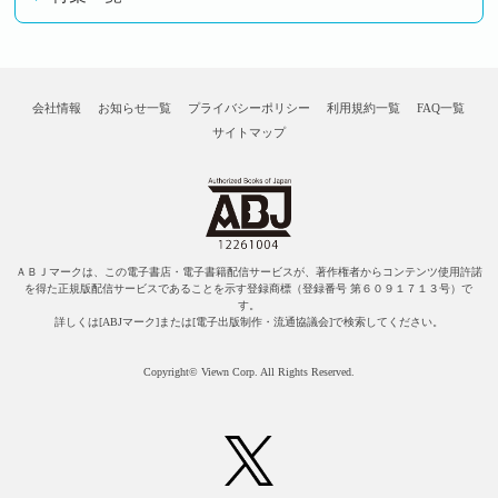
会社情報
お知らせ一覧
プライバシーポリシー
利用規約一覧
FAQ一覧
サイトマップ
ＡＢＪマークは、この電子書店・電子書籍配信サービスが、著作権者からコンテンツ使用許諾
を得た正規版配信サービスであることを示す登録商標（登録番号 第６０９１７１３号）で
す。
詳しくは[ABJマーク]または[電子出版制作・流通協議会]で検索してください。
Copyright© Viewn Corp. All Rights Reserved.