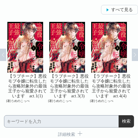
すべて見る
悪役
【ラブチーク】悪役
【ラブチーク】悪役
【ラブチーク】悪役
【
した
モブ令嬢に転生した
モブ令嬢に転生した
モブ令嬢に転生した
モ
最強
ら攻略対象外の最強
ら攻略対象外の最強
ら攻略対象外の最強
ら
れて
王子から寵愛されて
王子から寵愛されて
王子から寵愛されて
王
)
います act.1(1)
います act.3(3)
います act.4(4)
[著]うめのこっぺ
[著]うめのこっぺ
[著]うめのこっぺ
[著
詳細検索