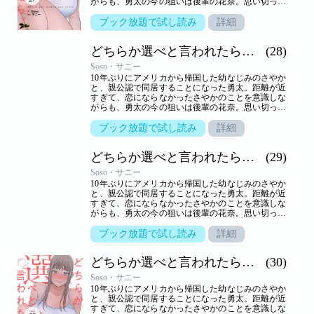
がらも、勇太の今の狙いは後輩の花奈。思い切って
告白するが、生かさず殺さずいいように翻弄されて
しまう。しかし、さやかといっしょのところを目撃
ブック放題で試し読み
詳細
されて以来、花奈の態度は一転。一方さやかは、一
つ屋根の下、きわどいやり取りから大胆な行動に！
どちらか選べと言われたら。（フルカラー）
(28)
小悪魔かわいい系と気の強い美人、二人に挟まれ、
嬉しくないわけはないけれど…。三角関係の行方は
Soso・サニー
――！？【ズズズキュン！】
10年ぶりにアメリカから帰国した幼なじみのさやか
と、親公認で同居することになった勇太。距離が近
すぎて、恋にならなかったさやかのことを意識しな
がらも、勇太の今の狙いは後輩の花奈。思い切って
告白するが、生かさず殺さずいいように翻弄されて
しまう。しかし、さやかといっしょのところを目撃
ブック放題で試し読み
詳細
されて以来、花奈の態度は一転。一方さやかは、一
つ屋根の下、きわどいやり取りから大胆な行動に！
どちらか選べと言われたら。（フルカラー）
(29)
小悪魔かわいい系と気の強い美人、二人に挟まれ、
嬉しくないわけはないけれど…。三角関係の行方は
Soso・サニー
――！？【ズズズキュン！】
10年ぶりにアメリカから帰国した幼なじみのさやか
と、親公認で同居することになった勇太。距離が近
すぎて、恋にならなかったさやかのことを意識しな
がらも、勇太の今の狙いは後輩の花奈。思い切って
告白するが、生かさず殺さずいいように翻弄されて
しまう。しかし、さやかといっしょのところを目撃
ブック放題で試し読み
詳細
されて以来、花奈の態度は一転。一方さやかは、一
つ屋根の下、きわどいやり取りから大胆な行動に！
どちらか選べと言われたら。（フルカラー）
(30)
小悪魔かわいい系と気の強い美人、二人に挟まれ、
嬉しくないわけはないけれど…。三角関係の行方は
Soso・サニー
――！？【ズズズキュン！】
10年ぶりにアメリカから帰国した幼なじみのさやか
と、親公認で同居することになった勇太。距離が近
すぎて、恋にならなかったさやかのことを意識しな