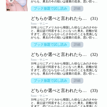
がらも、勇太の今の狙いは後輩の花奈。思い切って
告白するが、生かさず殺さずいいように翻弄されて
しまう。しかし、さやかといっしょのところを目撃
ブック放題で試し読み
詳細
されて以来、花奈の態度は一転。一方さやかは、一
つ屋根の下、きわどいやり取りから大胆な行動に！
どちらか選べと言われたら。（フルカラー）
(31)
小悪魔かわいい系と気の強い美人、二人に挟まれ、
嬉しくないわけはないけれど…。三角関係の行方は
Soso・サニー
――！？【ズズズキュン！】
10年ぶりにアメリカから帰国した幼なじみのさやか
と、親公認で同居することになった勇太。距離が近
すぎて、恋にならなかったさやかのことを意識しな
がらも、勇太の今の狙いは後輩の花奈。思い切って
告白するが、生かさず殺さずいいように翻弄されて
しまう。しかし、さやかといっしょのところを目撃
ブック放題で試し読み
詳細
されて以来、花奈の態度は一転。一方さやかは、一
つ屋根の下、きわどいやり取りから大胆な行動に！
どちらか選べと言われたら。（フルカラー）
(32)
小悪魔かわいい系と気の強い美人、二人に挟まれ、
嬉しくないわけはないけれど…。三角関係の行方は
Soso・サニー
――！？【ズズズキュン！】
10年ぶりにアメリカから帰国した幼なじみのさやか
と、親公認で同居することになった勇太。距離が近
すぎて、恋にならなかったさやかのことを意識しな
がらも、勇太の今の狙いは後輩の花奈。思い切って
告白するが、生かさず殺さずいいように翻弄されて
しまう。しかし、さやかといっしょのところを目撃
ブック放題で試し読み
詳細
されて以来、花奈の態度は一転。一方さやかは、一
つ屋根の下、きわどいやり取りから大胆な行動に！
どちらか選べと言われたら。（フルカラー）
(33)
小悪魔かわいい系と気の強い美人、二人に挟まれ、
嬉しくないわけはないけれど…。三角関係の行方は
Soso・サニー
――！？【ズズズキュン！】
10年ぶりにアメリカから帰国した幼なじみのさやか
と、親公認で同居することになった勇太。距離が近
すぎて、恋にならなかったさやかのことを意識しな