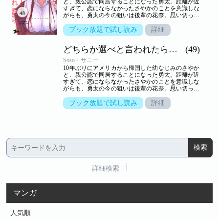
と、親公認で同居することになった勇太。距離が近
すぎて、恋にならなかったさやかのことを意識しな
がらも、勇太の今の狙いは後輩の花奈。思い切って
告白するが、生かさず殺さずいいように翻弄されて
しまう。しかし、さやかといっしょのところを目撃
ブック放題で試し読み
詳細
されて以来、花奈の態度は一転。一方さやかは、一
つ屋根の下、きわどいやり取りから大胆な行動に！
どちらか選べと言われたら。（フルカラー）
(49)
小悪魔かわいい系と気の強い美人、二人に挟まれ、
嬉しくないわけはないけれど…。三角関係の行方は
Soso・サニー
――！？【ズズズキュン！】
10年ぶりにアメリカから帰国した幼なじみのさやか
と、親公認で同居することになった勇太。距離が近
すぎて、恋にならなかったさやかのことを意識しな
がらも、勇太の今の狙いは後輩の花奈。思い切って
告白するが、生かさず殺さずいいように翻弄されて
しまう。しかし、さやかといっしょのところを目撃
ブック放題で試し読み
詳細
されて以来、花奈の態度は一転。一方さやかは、一
つ屋根の下、きわどいやり取りから大胆な行動に！
小悪魔かわいい系と気の強い美人、二人に挟まれ、
嬉しくないわけはないけれど…。三角関係の行方は
――！？【ズズズキュン！】
詳細検索
マンガ
人気順