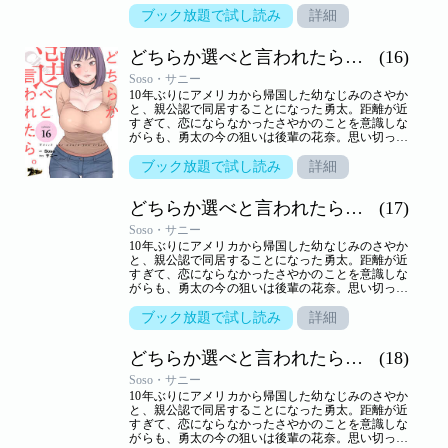
告白するが、生かさず殺さずいいように翻弄されて
しまう。しかし、さやかといっしょのところを目撃
ブック放題で試し読み
詳細
されて以来、花奈の態度は一転。一方さやかは、一
つ屋根の下、きわどいやり取りから大胆な行動に！
どちらか選べと言われたら。（フルカラー）
(16)
小悪魔かわいい系と気の強い美人、二人に挟まれ、
嬉しくないわけはないけれど…。三角関係の行方は
Soso・サニー
――！？【ズズズキュン！】
10年ぶりにアメリカから帰国した幼なじみのさやか
と、親公認で同居することになった勇太。距離が近
すぎて、恋にならなかったさやかのことを意識しな
がらも、勇太の今の狙いは後輩の花奈。思い切って
告白するが、生かさず殺さずいいように翻弄されて
しまう。しかし、さやかといっしょのところを目撃
ブック放題で試し読み
詳細
されて以来、花奈の態度は一転。一方さやかは、一
つ屋根の下、きわどいやり取りから大胆な行動に！
どちらか選べと言われたら。（フルカラー）
(17)
小悪魔かわいい系と気の強い美人、二人に挟まれ、
嬉しくないわけはないけれど…。三角関係の行方は
Soso・サニー
――！？【ズズズキュン！】
10年ぶりにアメリカから帰国した幼なじみのさやか
と、親公認で同居することになった勇太。距離が近
すぎて、恋にならなかったさやかのことを意識しな
がらも、勇太の今の狙いは後輩の花奈。思い切って
告白するが、生かさず殺さずいいように翻弄されて
しまう。しかし、さやかといっしょのところを目撃
ブック放題で試し読み
詳細
されて以来、花奈の態度は一転。一方さやかは、一
つ屋根の下、きわどいやり取りから大胆な行動に！
どちらか選べと言われたら。（フルカラー）
(18)
小悪魔かわいい系と気の強い美人、二人に挟まれ、
嬉しくないわけはないけれど…。三角関係の行方は
Soso・サニー
――！？【ズズズキュン！】
10年ぶりにアメリカから帰国した幼なじみのさやか
と、親公認で同居することになった勇太。距離が近
すぎて、恋にならなかったさやかのことを意識しな
がらも、勇太の今の狙いは後輩の花奈。思い切って