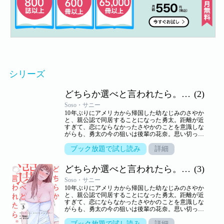
シリーズ
どちらか選べと言われたら。（フルカラー）
(2)
Soso・サニー
10年ぶりにアメリカから帰国した幼なじみのさやか
と、親公認で同居することになった勇太。距離が近
すぎて、恋にならなかったさやかのことを意識しな
がらも、勇太の今の狙いは後輩の花奈。思い切って
告白するが、生かさず殺さずいいように翻弄されて
しまう。しかし、さやかといっしょのところを目撃
ブック放題で試し読み
詳細
されて以来、花奈の態度は一転。一方さやかは、一
つ屋根の下、きわどいやり取りから大胆な行動に！
どちらか選べと言われたら。（フルカラー）
(3)
小悪魔かわいい系と気の強い美人、二人に挟まれ、
嬉しくないわけはないけれど…。三角関係の行方は
Soso・サニー
――！？【ズズズキュン！】
10年ぶりにアメリカから帰国した幼なじみのさやか
と、親公認で同居することになった勇太。距離が近
すぎて、恋にならなかったさやかのことを意識しな
がらも、勇太の今の狙いは後輩の花奈。思い切って
告白するが、生かさず殺さずいいように翻弄されて
しまう。しかし、さやかといっしょのところを目撃
ブック放題で試し読み
詳細