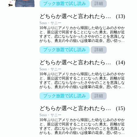
しまう。しかし、さやかといっしょのところを目撃
ブック放題で試し読み
詳細
されて以来、花奈の態度は一転。一方さやかは、一
つ屋根の下、きわどいやり取りから大胆な行動に！
どちらか選べと言われたら。（フルカラー）
(13)
小悪魔かわいい系と気の強い美人、二人に挟まれ、
嬉しくないわけはないけれど…。三角関係の行方は
Soso・サニー
――！？【ズズズキュン！】
10年ぶりにアメリカから帰国した幼なじみのさやか
と、親公認で同居することになった勇太。距離が近
すぎて、恋にならなかったさやかのことを意識しな
がらも、勇太の今の狙いは後輩の花奈。思い切って
告白するが、生かさず殺さずいいように翻弄されて
しまう。しかし、さやかといっしょのところを目撃
ブック放題で試し読み
詳細
されて以来、花奈の態度は一転。一方さやかは、一
つ屋根の下、きわどいやり取りから大胆な行動に！
どちらか選べと言われたら。（フルカラー）
(14)
小悪魔かわいい系と気の強い美人、二人に挟まれ、
嬉しくないわけはないけれど…。三角関係の行方は
Soso・サニー
――！？【ズズズキュン！】
10年ぶりにアメリカから帰国した幼なじみのさやか
と、親公認で同居することになった勇太。距離が近
すぎて、恋にならなかったさやかのことを意識しな
がらも、勇太の今の狙いは後輩の花奈。思い切って
告白するが、生かさず殺さずいいように翻弄されて
しまう。しかし、さやかといっしょのところを目撃
ブック放題で試し読み
詳細
されて以来、花奈の態度は一転。一方さやかは、一
つ屋根の下、きわどいやり取りから大胆な行動に！
どちらか選べと言われたら。（フルカラー）
(15)
小悪魔かわいい系と気の強い美人、二人に挟まれ、
嬉しくないわけはないけれど…。三角関係の行方は
Soso・サニー
――！？【ズズズキュン！】
10年ぶりにアメリカから帰国した幼なじみのさやか
と、親公認で同居することになった勇太。距離が近
すぎて、恋にならなかったさやかのことを意識しな
がらも、勇太の今の狙いは後輩の花奈。思い切って