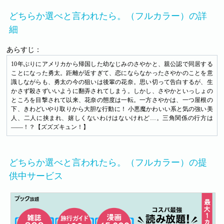
どちらか選べと言われたら。（フルカラー）の詳
細
あらすじ：
10年ぶりにアメリカから帰国した幼なじみのさやかと、親公認で同居する
ことになった勇太。距離が近すぎて、恋にならなかったさやかのことを意
識しながらも、勇太の今の狙いは後輩の花奈。思い切って告白するが、生
かさず殺さずいいように翻弄されてしまう。しかし、さやかといっしょの
ところを目撃されて以来、花奈の態度は一転。一方さやかは、一つ屋根の
下、きわどいやり取りから大胆な行動に！ 小悪魔かわいい系と気の強い美
人、二人に挟まれ、嬉しくないわけはないけれど…。三角関係の行方は
――！？【ズズズキュン！】
どちらか選べと言われたら。（フルカラー）の提
供中サービス