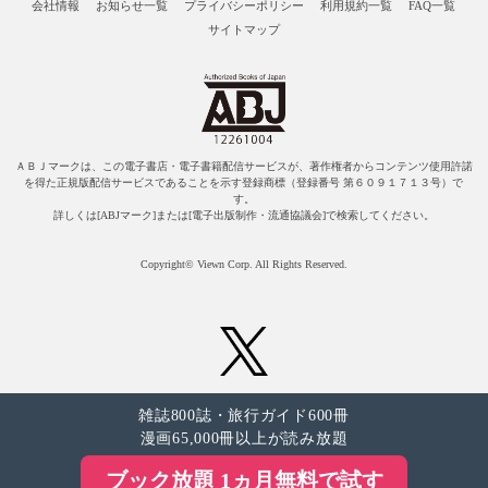
会社情報
お知らせ一覧
プライバシーポリシー
利用規約一覧
FAQ一覧
サイトマップ
ＡＢＪマークは、この電子書店・電子書籍配信サービスが、著作権者からコンテンツ使用許諾
を得た正規版配信サービスであることを示す登録商標（登録番号 第６０９１７１３号）で
す。
詳しくは[ABJマーク]または[電子出版制作・流通協議会]で検索してください。
Copyright© Viewn Corp. All Rights Reserved.
雑誌800誌・旅行ガイド600冊
漫画65,000冊以上が読み放題
ブック放題 1ヵ月無料で試す