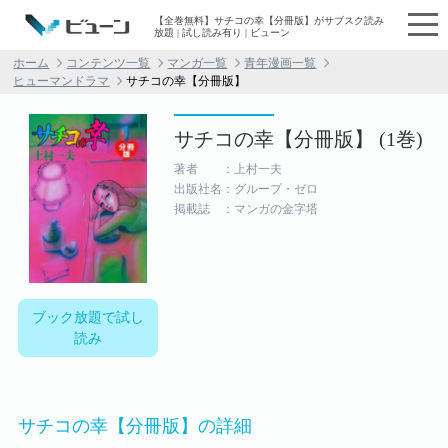
【全巻無料】サチコの幸【分冊版】がサブスク読み
放題 | 試し読み有り | ビューン
ホーム
コンテンツ一覧
マンガ一覧
青年漫画一覧
ヒューマンドラマ
サチコの幸【分冊版】
サチコの幸【分冊版】 (1巻)
著者 ：上村一夫
出版社名：グループ・ゼロ
掲載誌 ：マンガの金字塔
ブック放題で試し
読み
サチコの幸【分冊版】の詳細