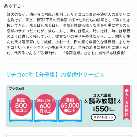
あらすじ：
戦火のなか、幼少時に両親と死別したサチコは自身の不遇や人の裏切りに
も負けず、東京、新宿2丁目の売春宿で様々な男たちの娼婦として強く生き
抜いてきた。来る日も来る日も、事情も性癖も様々な客を相手にするのが
必然のサチコだったが、彼らに対し、時には恋人、時には姉、時には母親
のように優しく接していた、彼女なりの幸せを夢見ながら……。昭和が生
んだ天才漫画家にして絵師、上村一夫。氏の描く叙情的な世界観によりサ
チコというキャラクターが生み落とされ、当時の若者に熱狂的に迎えられ
た。代表作である『同棲時代』、『修羅雪姫』とともに当作品も映像化!!
サチコの幸【分冊版】の提供中サービス