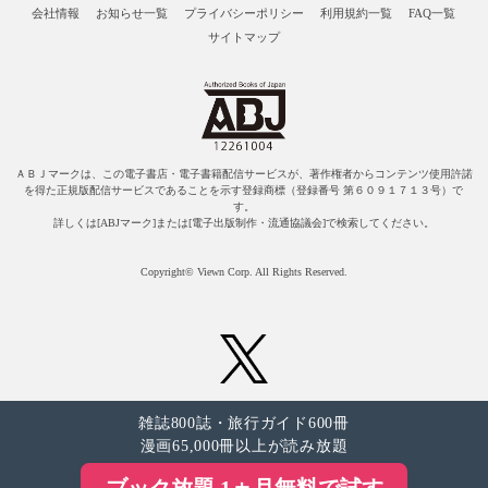
会社情報
お知らせ一覧
プライバシーポリシー
利用規約一覧
FAQ一覧
サイトマップ
ＡＢＪマークは、この電子書店・電子書籍配信サービスが、著作権者からコンテンツ使用許諾
を得た正規版配信サービスであることを示す登録商標（登録番号 第６０９１７１３号）で
す。
詳しくは[ABJマーク]または[電子出版制作・流通協議会]で検索してください。
Copyright© Viewn Corp. All Rights Reserved.
雑誌800誌・旅行ガイド600冊
漫画65,000冊以上が読み放題