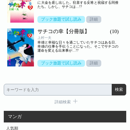
に大金を差し出した。狂喜する女将と祝福する同僚
たち。しかし、サチコは…!?
ブック放題で試し読み
詳細
サチコの幸【分冊版】
(10)
上村一夫
幸雄と幸福な日々を過ごしていたサチコはある日、
幸雄の仕事を手伝うことになった。そこでサチコの
運命を変える出来事が…!?
ブック放題で試し読み
詳細
詳細検索
マンガ
人気順