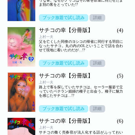
うな客。なぜかノリコはその客を部屋に待たせたま
ま別の客をとっていた!?
ブック放題で試し読み
詳細
サチコの幸【分冊版】
(4)
上村一夫
父を亡くした同僚のヨシコの帰省に同行する羽目に
なったサチコ。丸の内のOLということで話を合わ
せて現地に着いたのだが…!?
ブック放題で試し読み
詳細
サチコの幸【分冊版】
(5)
上村一夫
路上で客を探していたサチコは、セーラー服姿で立
っていたベテラン娼婦の種子と出会う。種子に魅力
を感じたサチコは…!?
ブック放題で試し読み
詳細
サチコの幸【分冊版】
(6)
上村一夫
サチコの働く売春宿が法人化する話がふってわい