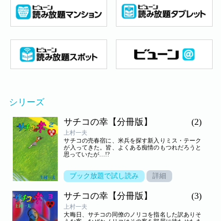
シリーズ
サチコの幸【分冊版】
(2)
上村一夫
サチコの売春宿に、米兵を探す新入りミス・テーク
が入ってきた。皆、よくある痴情のもつれだろうと
思っていたが…!?
ブック放題で試し読み
詳細
サチコの幸【分冊版】
(3)
上村一夫
大晦日、サチコの同僚のノリコを指名した訳ありそ