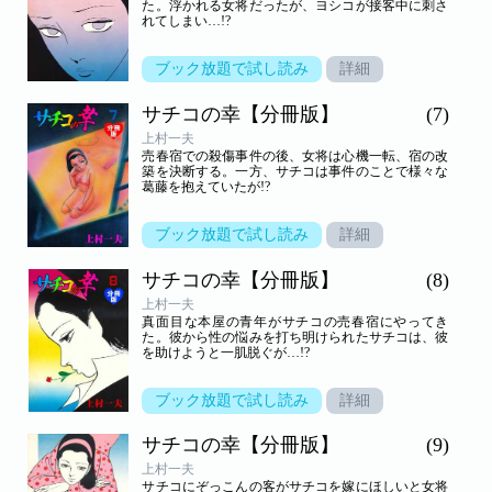
た。浮かれる女将だったが、ヨシコが接客中に刺さ
れてしまい…!?
ブック放題で試し読み
詳細
サチコの幸【分冊版】
(7)
上村一夫
売春宿での殺傷事件の後、女将は心機一転、宿の改
築を決断する。一方、サチコは事件のことで様々な
葛藤を抱えていたが!?
ブック放題で試し読み
詳細
サチコの幸【分冊版】
(8)
上村一夫
真面目な本屋の青年がサチコの売春宿にやってき
た。彼から性の悩みを打ち明けられたサチコは、彼
を助けようと一肌脱ぐが…!?
ブック放題で試し読み
詳細
サチコの幸【分冊版】
(9)
上村一夫
サチコにぞっこんの客がサチコを嫁にほしいと女将