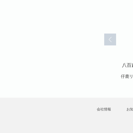
ー 分冊版
八百森のエリー 分冊版
八百森のエリー 分冊版
八百
(48)
(49)
仔鹿リナ
仔鹿リナ
仔鹿
会社情報
お