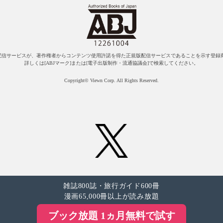
配信サービスが、著作権者からコンテンツ使用許諾を得た正規版配信サービスであることを示す登録商
詳しくは[ABJマーク]または[電子出版制作・流通協議会]で検索してください。
Copyright© Viewn Corp. All Rights Reserved.
雑誌800誌・旅行ガイド600冊
漫画65,000冊以上が読み放題
ブック放題 1ヵ月無料で試す