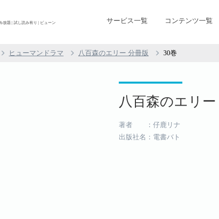
サービス一覧
コンテンツ一覧
放題 | 試し読み有り | ビューン
ヒューマンドラマ
八百森のエリー 分冊版
30巻
八百森のエリー 分
著者 ：仔鹿リナ
出版社名：電書バト