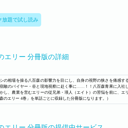
ク放題で試し読み
のエリー 分冊版の詳細
シの相場を操る八百森の影響力を目にし、自身の視野の狭さを痛感す
宿敵のバイヤー・谷と現地視察に赴く事に……！！八百森青果に入社
かし、農業を営むエリーの従兄弟・瑛人（エイト）の苦悩を前に、エ
森のエリー 4巻」を単話ごとに収録した分冊版になります。）
のエリー 分冊版の提供中サービス