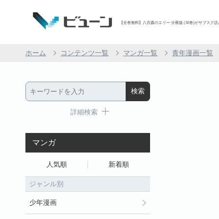
【全巻無料】八百森のエリー 分冊版 (30巻)がサブスク読み
ホーム
コンテンツ一覧
マンガ一覧
青年漫画一覧
詳細検索
マンガ
人気順
新着順
ジャンル別
少年漫画