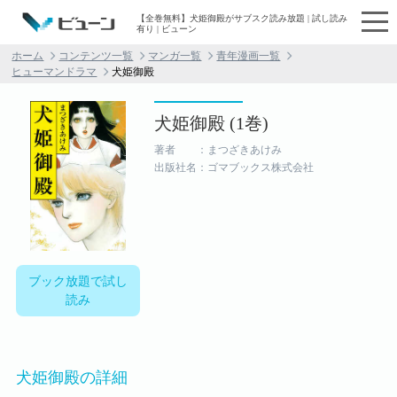
【全巻無料】犬姫御殿がサブスク読み放題 | 試し読み
有り | ビューン
ホーム
コンテンツ一覧
マンガ一覧
青年漫画一覧
ヒューマンドラマ
犬姫御殿
犬姫御殿 (1巻)
著者 ：まつざきあけみ
出版社名：ゴマブックス株式会社
ブック放題で試し
読み
犬姫御殿の詳細