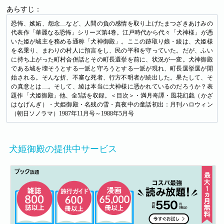
あらすじ：
恐怖、嫉妬、怨念…など、人間の負の感情を取り上げたまつざきあけみの
代表作「華麗なる恐怖」シリーズ第4巻。江戸時代から代々「犬神様」が憑
いた姫が城主を務める通称「犬神御殿」。ここの跡取り娘・綾は、犬姫様
を名乗り、まわりの村人に預言をし、民の平和を守っていた。だが、ふい
に持ち上がった町村合併話とその町長選挙を前に、状況が一変。犬神御殿
である城を壊そうとする一派と守ろうとする一派が現れ、町長選挙選が開
始される。そんな折、不審な死者、行方不明者が続出した。果たして、そ
の真意とは…。そして、綾は本当に犬神様に憑かれているのだろうか？表
題作「犬姫御殿」他、全5話を収録。＜目次＞・満月奇譚・風花幻戯（かざ
はなげんぎ）・犬姫御殿・名残の雪・真夜中の童話初出：月刊ハロウィン
（朝日ソノラマ）1987年11月号～1988年5月号
犬姫御殿の提供中サービス