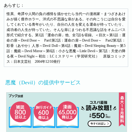
あらすじ：
怪異、奇譚や人間の負の感情を描かせたら当代一の漫画家・まつざきあけ
みが描く傑作ホラー。洋式の不思議な扉がある。その向こうには自分を愛
してくれている青年がいたり、自分の人生を変える運命が待っていたり、
成功者の人生が待っていた。そんな扉にまつわる不思議な話をオムニバス
形式で紹介する。第1話「運命の扉」他、全7話を収録。＜目次＞第1話：運
命の扉～Devil Door～ Part1第2話：運命の扉～Devil Door～ Part2第3話：
彩香（あやか）人形～Devil Doll～第4話：魔姫～Devil Sleeping Beauty～第5
話：魔鏡～Devil Mirror～第6話：小さな悪魔～Little Devil～第7話：天使の降
る夜～Devil Night～初出：LCミステリー（学習研究社） 原版コミック
ス：日本文芸社 2004年12/10発行
悪魔（Devil）の提供中サービス