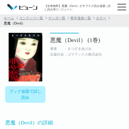
【全巻無料】悪魔（Devil）がサブスク読み放題 | 試
し読み有り | ビューン
ホーム
コンテンツ一覧
マンガ一覧
青年漫画一覧
ホラー
悪魔（Devil）
悪魔（Devil） (1巻)
著者 ：まつざきあけみ
出版社名：ゴマブックス株式会社
ブック放題で試し
読み
悪魔（Devil）の詳細