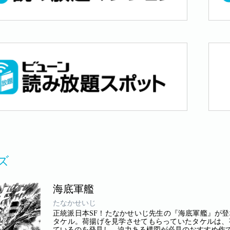
ズ
海底軍艦
たなかせいじ
正統派日本SF！たなかせいじ先生の『海底軍艦』が
タケル。荷揚げを見学させてもらっていたタケルは、
ているのを発見し…迫力ある構図が必見のおすすめ作です(