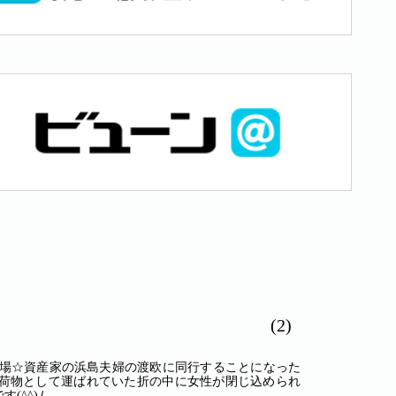
(2)
登場☆資産家の浜島夫婦の渡欧に同行することになった
荷物として運ばれていた折の中に女性が閉じ込められ
^^)ﾉ