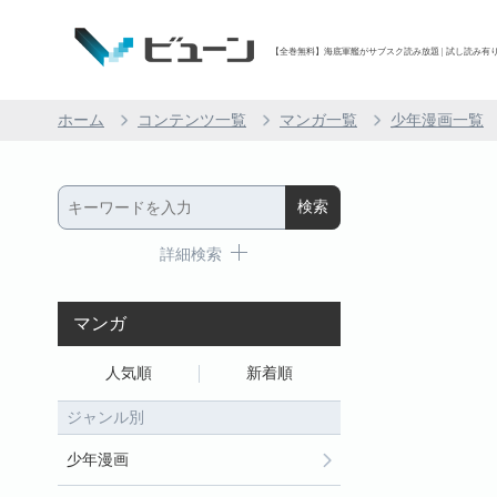
【全巻無料】海底軍艦がサブスク読み放題 | 試し読み有り 
ホーム
コンテンツ一覧
マンガ一覧
少年漫画一覧
詳細検索
マンガ
人気順
新着順
ジャンル別
少年漫画