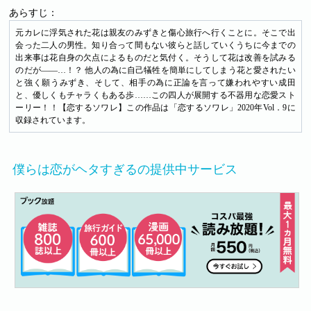
あらすじ：
元カレに浮気された花は親友のみずきと傷心旅行へ行くことに。そこで出
会った二人の男性。知り合って間もない彼らと話していくうちに今までの
出来事は花自身の欠点によるものだと気付く。そうして花は改善を試みる
のだが――…！？ 他人の為に自己犠牲を簡単にしてしまう花と愛されたい
と強く願うみずき、そして、相手の為に正論を言って嫌われやすい成田
と、優しくもチャラくもある歩……この四人が展開する不器用な恋愛スト
ーリー！！【恋するソワレ】この作品は「恋するソワレ」2020年Vol．9に
収録されています。
僕らは恋がヘタすぎるの提供中サービス