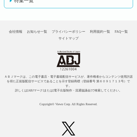
特集一覧
会社情報
お知らせ一覧
プライバシーポリシー
利用規約一覧
FAQ一覧
サイトマップ
ＡＢＪマークは、この電子書店・電子書籍配信サービスが、著作権者からコンテンツ使用許諾
を得た正規版配信サービスであることを示す登録商標（登録番号 第６０９１７１３号）で
す。
詳しくは[ABJマーク]または[電子出版制作・流通協議会]で検索してください。
Copyright© Viewn Corp. All Rights Reserved.