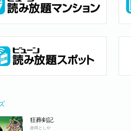
ズ
狂葬剣記
政岡としや