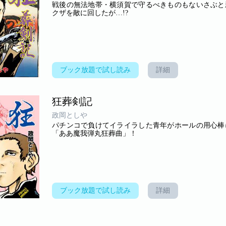
戦後の無法地帯・横須賀で守るべきものもないさぶと
クザを敵に回したが…!?
ブック放題で試し読み
詳細
狂葬剣記
政岡としや
パチンコで負けてイライラした青年がホールの用心棒
「ああ魔我弾丸狂葬曲」！
ブック放題で試し読み
詳細