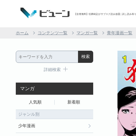
【全巻無料】狂葬剣記がサブスク読み放題 | 試し読み有り 
ホーム
コンテンツ一覧
マンガ一覧
青年漫画一覧
詳細検索
マンガ
人気順
新着順
ジャンル別
少年漫画