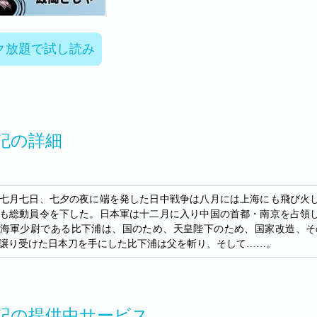
ク放題で試し読み
記の詳細
七月七日、七夕の夜に端を発した日中戦争は八月には上海にも飛び火
も総動員令を下した。日本軍は十二月に入り中国の首都・南京を占領
海軍少尉である比下浦は、国のため、天皇陛下のため、国家改造、そ
譲り受けた日本刀を手にした比下浦は父を斬り、そして……。
記の提供中サービス