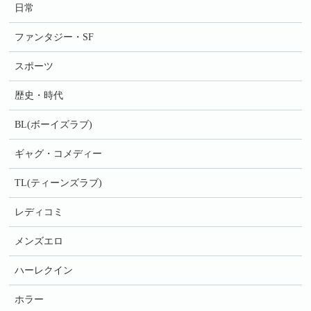
日常
ファンタジー・SF
スポーツ
歴史・時代
BL(ボーイズラブ)
ギャグ・コメディー
TL(ティーンズラブ)
レディコミ
メンズエロ
ハーレクイン
ホラー