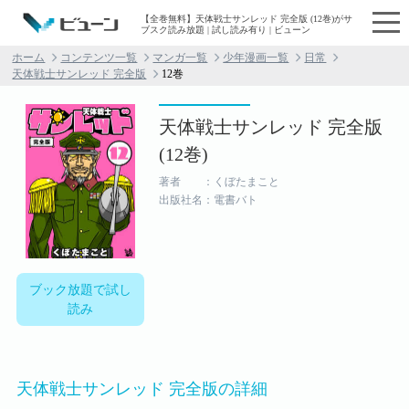
【全巻無料】天体戦士サンレッド 完全版 (12巻)がサ
ブスク読み放題 | 試し読み有り | ビューン
ホーム
コンテンツ一覧
マンガ一覧
少年漫画一覧
日常
天体戦士サンレッド 完全版
12巻
天体戦士サンレッド 完全版
(12巻)
著者 ：くぼたまこと
出版社名：電書バト
ブック放題で試し
読み
天体戦士サンレッド 完全版の詳細