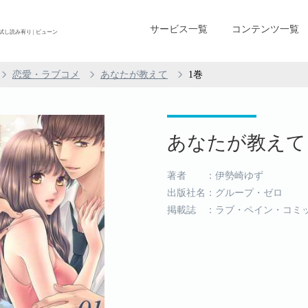
サービス一覧
コンテンツ一覧
試し読み有り | ビューン
恋愛・ラブコメ
あなたが教えて
1巻
あなたが教えて (
著者 ：伊勢崎ゆず
出版社名：グループ・ゼロ
掲載誌 ：ラブ・ペイン・コミ