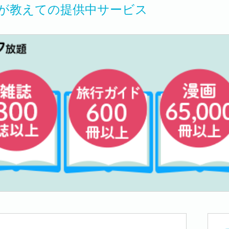
が教えての提供中サービス