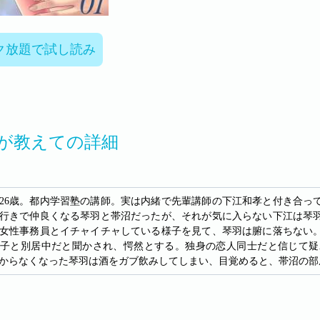
ク放題で試し読み
が教えての詳細
26歳。都内学習塾の講師。実は内緒で先輩講師の下江和孝と付き合っ
行きで仲良くなる琴羽と帯沼だったが、それが気に入らない下江は琴
女性事務員とイチャイチャしている様子を見て、琴羽は腑に落ちない
子と別居中だと聞かされ、愕然とする。独身の恋人同士だと信じて疑
からなくなった琴羽は酒をガブ飲みしてしまい、目覚めると、帯沼の部屋