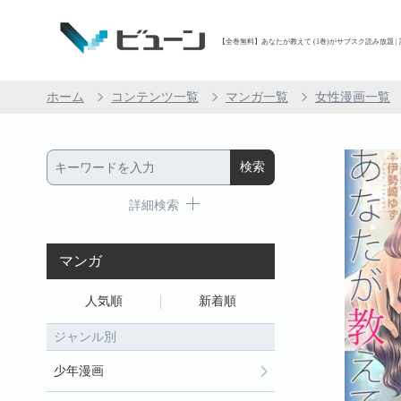
【全巻無料】あなたが教えて (1巻)がサブスク読み放題 | 
ホーム
コンテンツ一覧
マンガ一覧
女性漫画一覧
詳細検索
マンガ
人気順
新着順
ジャンル別
少年漫画