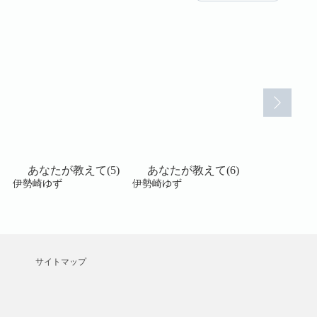
あなたが教えて(5)
あなたが教えて(6)
あなたが教
伊勢崎ゆず
伊勢崎ゆず
伊勢崎ゆず
サイトマップ