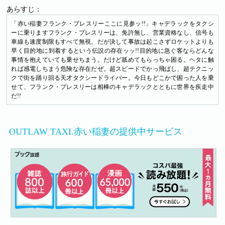
あらすじ：
「赤い稲妻フランク・プレスリーここに見参ッ!!」キャデラックをタクシ
ーに乗りますフランク・プレスリーは、免許無し、営業資格なし、信号も
車線も速度制限もすべて無視、だが決して事故は起こさずロケットよりも
早く目的地に到着するという伝説の存在ッッ!!目的地に急ぐ客ならどんな
事情を抱えていても乗せちまう。だけど舐めてもらっちゃ困る。ヘタに触
れば感電しちまう危険な存在だぜ。超スピードでかっ飛ばし、超テクニッ
クで街を踊り回る天才タクシードライバー。今日もどこかで困った人を乗
せて、フランク・プレスリーは相棒のキャデラックとともに世界を疾走中
だ!!
OUTLAW TAXI.赤い稲妻の提供中サービス