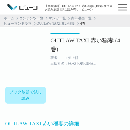
【全巻無料】OUTLAW TAXI.赤い稲妻 (4巻)がサブス
ク読み放題 | 試し読み有り | ビューン
ホーム
コンテンツ一覧
マンガ一覧
青年漫画一覧
ヒューマンドラマ
OUTLAW TAXI.赤い稲妻
4巻
OUTLAW TAXI.赤い稲妻 (4
巻)
著者 ：矢上裕
出版社名：秋水社ORIGINAL
ブック放題で試し
読み
OUTLAW TAXI.赤い稲妻の詳細