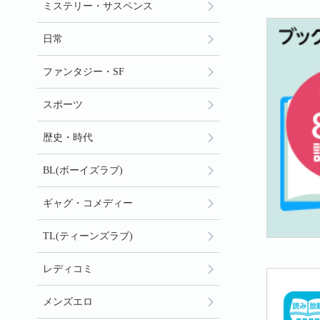
ミステリー・サスペンス
日常
ファンタジー・SF
スポーツ
歴史・時代
BL(ボーイズラブ)
ギャグ・コメディー
TL(ティーンズラブ)
レディコミ
メンズエロ