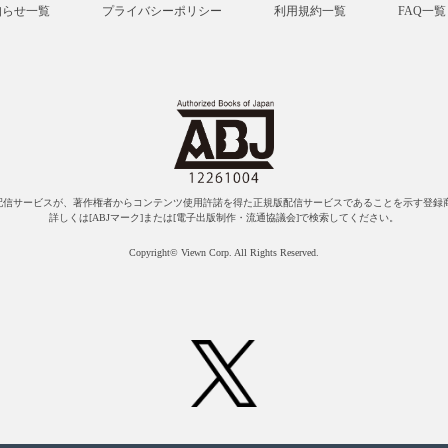
知らせ一覧
プライバシーポリシー
利用規約一覧
FAQ一覧
配信サービスが、著作権者からコンテンツ使用許諾を得た正規版配信サービスであることを示す登録商
詳しくは[ABJマーク]または[電子出版制作・流通協議会]で検索してください。
Copyright© Viewn Corp. All Rights Reserved.